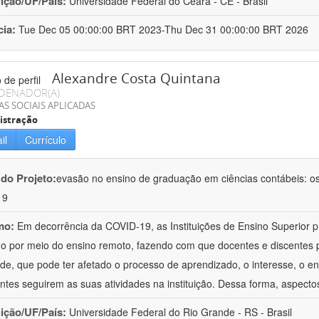
uição/UF/País:
Universidade Federal do Ceará - CE - Brasil
cia:
Tue Dec 05 00:00:00 BRT 2023-Thu Dec 31 00:00:00 BRT 2026
Alexandre Costa Quintana
DENADOR(A)
AS SOCIAIS APLICADAS
istração
il
Currículo
 do Projeto:
evasão no ensino de graduação em ciências contábeis: o
19
mo:
Em decorrência da COVID-19, as Instituições de Ensino Superior 
ho por meio do ensino remoto, fazendo com que docentes e discentes
ade, que pode ter afetado o processo de aprendizado, o interesse, o e
ntes seguirem as suas atividades na instituição. Dessa forma, aspecto
uição/UF/País:
Universidade Federal do Rio Grande - RS - Brasil