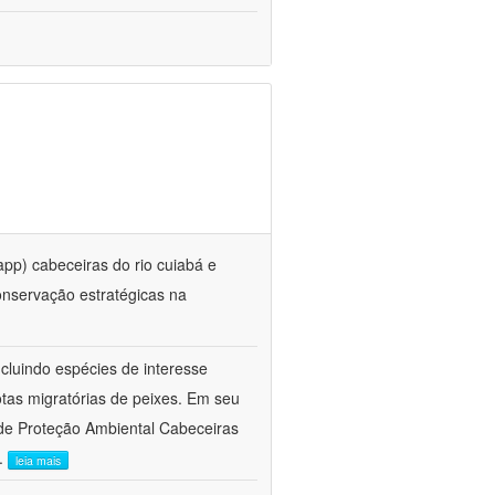
pp) cabeceiras do rio cuiabá e
onservação estratégicas na
ncluindo espécies de interesse
otas migratórias de peixes. Em seu
de Proteção Ambiental Cabeceiras
..
leia mais