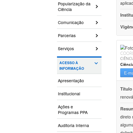
aplica
Popularização da
Ciência
Instit
Comunicação
Vigên
Parcerias
Serviços
COOR
CIÊNC
ACESSO À
Ciênci
INFORMAÇÃO
E-ma
Apresentação
Título
Institucional
renová
Ações e
Resu
Programas PPA
direto
alguma
Auditoria Interna
delimi