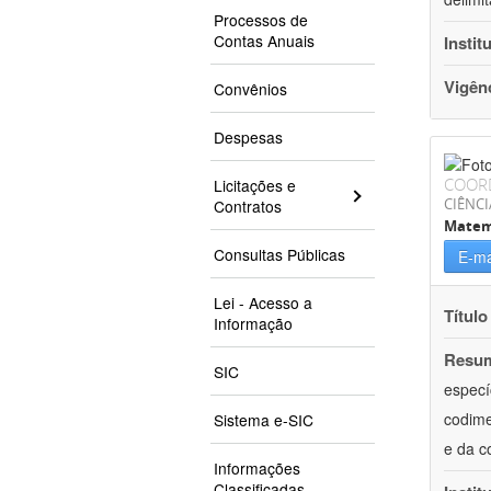
Processos de
Contas Anuais
Instit
Vigên
Convênios
Despesas
COOR
Licitações e
CIÊNCI
Contratos
Matem
Consultas Públicas
E-ma
Lei - Acesso a
Título
Informação
Resu
SIC
especí
codime
Sistema e-SIC
e da c
Informações
Classificadas