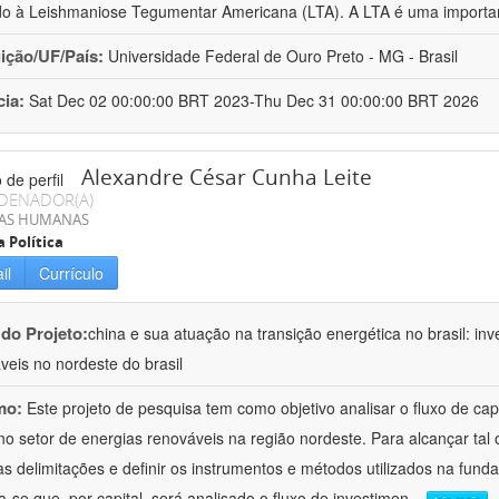
do à Leishmaniose Tegumentar Americana (LTA). A LTA é uma import
uição/UF/País:
Universidade Federal de Ouro Preto - MG - Brasil
cia:
Sat Dec 02 00:00:00 BRT 2023-Thu Dec 31 00:00:00 BRT 2026
Alexandre César Cunha Leite
DENADOR(A)
IAS HUMANAS
a Política
il
Currículo
 do Projeto:
china e sua atuação na transição energética no brasil: in
veis no nordeste do brasil
mo:
Este projeto de pesquisa tem como objetivo analisar o fluxo de cap
 no setor de energias renováveis na região nordeste. Para alcançar tal 
s delimitações e definir os instrumentos e métodos utilizados na fund
ta-se que, por capital, será analisado o fluxo de investimen
...