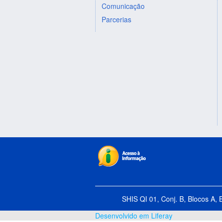
Comunicação
Parcerias
SHIS QI 01, Conj. B, Blocos A, 
Desenvolvido em Liferay