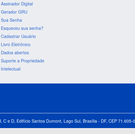
Assinador Digital
Gerador GRU
Sua Senha
Esqueceu sua senha?
Cadastrar Usuário
Livro Eletrônico
Dados abertos
Suporte a Propriedade
Intelectual
B, C e D, Edifício Santos Dumont, Lago Sul, Brasília - DF, CEP 71.60