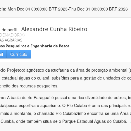
cia:
Mon Dec 04 00:00:00 BRT 2023-Thu Dec 31 00:00:00 BRT 2026
Alexandre Cunha Ribeiro
DENADOR(A)
AS AGRÁRIAS
os Pesqueiros e Engenharia de Pesca
il
Currículo
 do Projeto:
diagnóstico da ictiofauna da área de proteção ambiental (a
e estadual águas do cuiabá: subsídios para a gestão de unidades de c
nção dos recursos pesqueiros.
mo:
A bacia do rio Paraguai é possui uma rica diversidade de peixes, i
ial/pesca esportiva e aquarismo. O Rio Cuiabá é uma das principais r
 mais a montante, o chamado Rio Cuiabazinho encontra-se uma Área 
 Cuiabá, onde também situa-se o Parque Estadual Águas do Cuiabá.
.