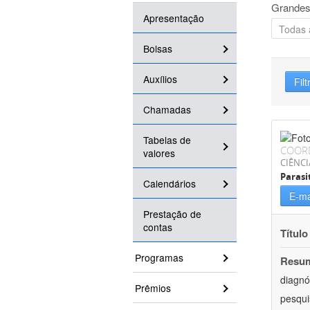
Grandes
Apresentação
Bolsas
Auxílios
Filt
Chamadas
Tabelas de
COOR
valores
CIÊNCI
Parasi
Calendários
E-ma
Prestação de
contas
Título
Programas
Resu
diagnó
Prêmios
pesqui