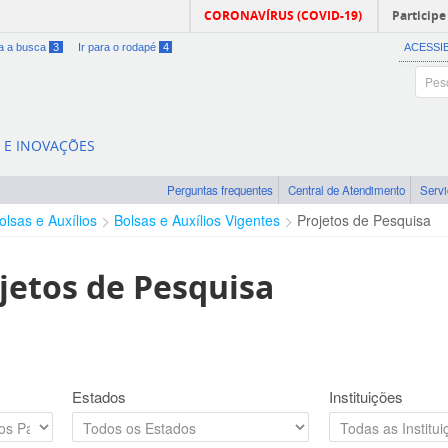
CORONAVÍRUS (COVID-19)
Participe
ra a busca
3
Ir para o rodapé
4
ACESSI
A E INOVAÇÕES
Perguntas frequentes
Central de Atendimento
Serv
olsas e Auxílios
Bolsas e Auxílios Vigentes
Projetos de Pesquisa
jetos de Pesquisa
Estados
Instituições