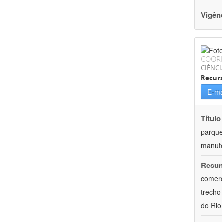
Vigên
COOR
CIÊNCI
Recurs
E-ma
Título
parqu
manute
Resu
comerc
trecho
do Rio