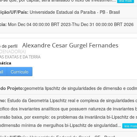
leia mais
uição/UF/País:
Universidade Estadual da Paraíba - PB - Brasil
cia:
Mon Dec 04 00:00:00 BRT 2023-Thu Dec 31 00:00:00 BRT 2026
Alexandre Cesar Gurgel Fernandes
DENADOR(A)
AS EXATAS E DA TERRA
ática
il
Currículo
 do Projeto:
geometria lipschitz de singularidades de dimensão e cod
mo:
Estudo da Geometria Lipschitz real e complexa de singularidades 
cifico dos invariantes analíticos que possuem natureza de invariantes b
nsão baixa, por exemplo: os problemas da invariância bi-Lipschitz de
odimensão mínima de mergulhos bi-Lipschitz de singularidad
...
leia mais