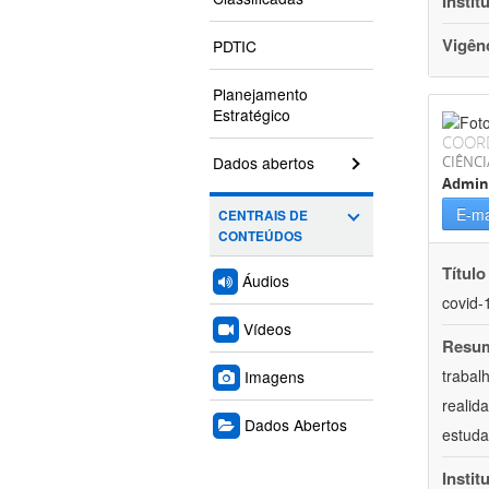
Instit
Vigên
PDTIC
Planejamento
Estratégico
COOR
Dados abertos
CIÊNCI
Admin
E-ma
CENTRAIS DE
CONTEÚDOS
Título
Áudios
covid-
Vídeos
Resu
trabal
Imagens
realid
Dados Abertos
estuda
Instit