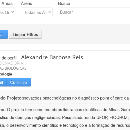
 Áreas
Áreas
Busca
rar
Limpar Filtros
Alexandre Barbosa Reis
DENADOR(A)
AS BIOLÓGICAS
tologia
il
Currículo
 do Projeto:
inovações biotecnológicas no diagnóstico point of care 
mo:
O projeto tem como membros lideranças científicas de Minas Ge
stico de doenças negligenciadas. Pesquisadores da UFOP, FIOCRUZ
sa, o desenvolvimento científico e tecnológico e a formação de recur