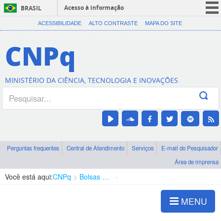
Acesso à informação
BRASIL
CORONAVÍRUS (COVID-19)
ACESSIBILIDADE
ALTO CONTRASTE
MAPA DO SITE
Participe
CNPq
Serviços
Legislação
MINISTÉRIO DA CIÊNCIA, TECNOLOGIA E INOVAÇÕES
Canais
Perguntas frequentes
Central de Atendimento
Serviços
E-mail do Pesquisador
Área de imprensa
Você está aqui:
CNPq
Bolsas e Auxílios Vigentes
Projetos de Pesquisa
MENU