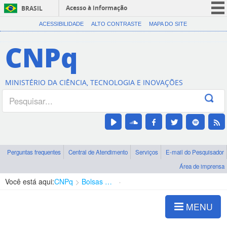
Acesso à informação
BRASIL
CORONAVÍRUS (COVID-19)
ACESSIBILIDADE
ALTO CONTRASTE
MAPA DO SITE
Participe
CNPq
Serviços
Legislação
MINISTÉRIO DA CIÊNCIA, TECNOLOGIA E INOVAÇÕES
Canais
Perguntas frequentes
Central de Atendimento
Serviços
E-mail do Pesquisador
Área de imprensa
Você está aqui:
CNPq
Bolsas e Auxílios Vigentes
Projetos de Pesquisa
MENU