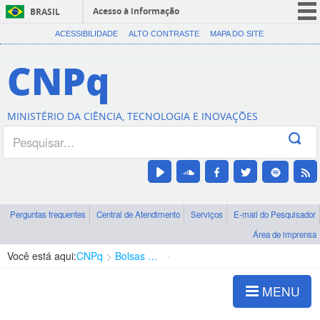
Acesso à informação
BRASIL
CORONAVÍRUS (COVID-19)
ACESSIBILIDADE
ALTO CONTRASTE
MAPA DO SITE
Participe
CNPq
Serviços
Legislação
MINISTÉRIO DA CIÊNCIA, TECNOLOGIA E INOVAÇÕES
Canais
Perguntas frequentes
Central de Atendimento
Serviços
E-mail do Pesquisador
Área de imprensa
Você está aqui:
CNPq
Bolsas e Auxílios Vigentes
Projetos de Pesquisa
MENU