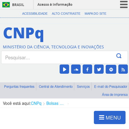
Acesso à informação
BRASIL
CORONAVÍRUS (COVID-19)
ACESSIBILIDADE
ALTO CONTRASTE
MAPA DO SITE
Participe
CNPq
Serviços
Legislação
MINISTÉRIO DA CIÊNCIA, TECNOLOGIA E INOVAÇÕES
Canais
Perguntas frequentes
Central de Atendimento
Serviços
E-mail do Pesquisador
Área de imprensa
Você está aqui:
CNPq
Bolsas e Auxílios Vigentes
Projetos de Pesquisa
MENU