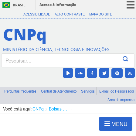
Acesso à informação
BRASIL
CORONAVÍRUS (COVID-19)
ACESSIBILIDADE
ALTO CONTRASTE
MAPA DO SITE
Participe
CNPq
Serviços
Legislação
MINISTÉRIO DA CIÊNCIA, TECNOLOGIA E INOVAÇÕES
Canais
Perguntas frequentes
Central de Atendimento
Serviços
E-mail do Pesquisador
Área de imprensa
Você está aqui:
CNPq
Bolsas e Auxílios Vigentes
Projetos de Pesquisa
MENU