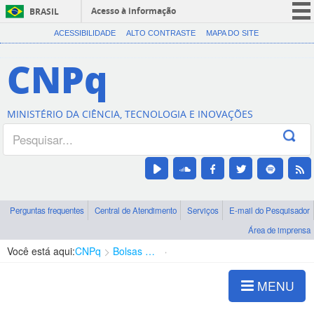
Acesso à informação
BRASIL
CORONAVÍRUS (COVID-19)
ACESSIBILIDADE
ALTO CONTRASTE
MAPA DO SITE
Participe
CNPq
Serviços
Legislação
MINISTÉRIO DA CIÊNCIA, TECNOLOGIA E INOVAÇÕES
Canais
Perguntas frequentes
Central de Atendimento
Serviços
E-mail do Pesquisador
Área de imprensa
Você está aqui:
CNPq
Bolsas e Auxílios Vigentes
Projetos de Pesquisa
MENU