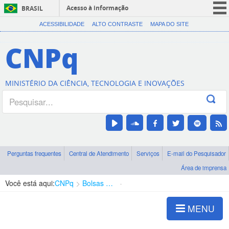
Acesso à informação
BRASIL
CORONAVÍRUS (COVID-19)
ACESSIBILIDADE
ALTO CONTRASTE
MAPA DO SITE
Participe
CNPq
Serviços
Legislação
MINISTÉRIO DA CIÊNCIA, TECNOLOGIA E INOVAÇÕES
Canais
Perguntas frequentes
Central de Atendimento
Serviços
E-mail do Pesquisador
Área de imprensa
Você está aqui:
CNPq
Bolsas e Auxílios Vigentes
Projetos de Pesquisa
MENU