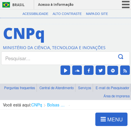
Acesso à informação
BRASIL
CORONAVÍRUS (COVID-19)
ACESSIBILIDADE
ALTO CONTRASTE
MAPA DO SITE
Participe
CNPq
Serviços
Legislação
MINISTÉRIO DA CIÊNCIA, TECNOLOGIA E INOVAÇÕES
Canais
Perguntas frequentes
Central de Atendimento
Serviços
E-mail do Pesquisador
Área de imprensa
Você está aqui:
CNPq
Bolsas e Auxílios Vigentes
Projetos de Pesquisa
MENU