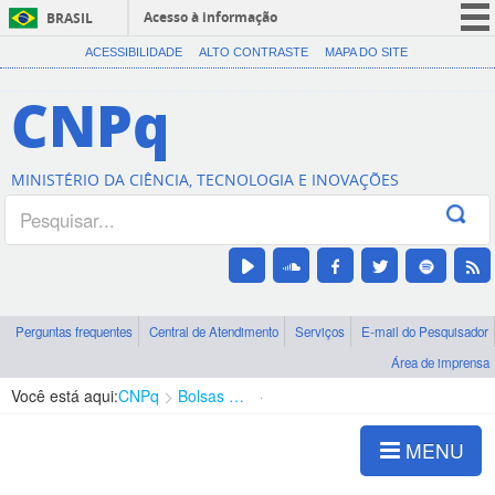
Acesso à informação
BRASIL
CORONAVÍRUS (COVID-19)
ACESSIBILIDADE
ALTO CONTRASTE
MAPA DO SITE
Participe
CNPq
Serviços
Legislação
MINISTÉRIO DA CIÊNCIA, TECNOLOGIA E INOVAÇÕES
Canais
Perguntas frequentes
Central de Atendimento
Serviços
E-mail do Pesquisador
Área de imprensa
Você está aqui:
CNPq
Bolsas e Auxílios Vigentes
Projetos de Pesquisa
MENU