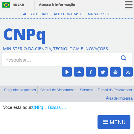
Acesso à informação
BRASIL
CORONAVÍRUS (COVID-19)
ACESSIBILIDADE
ALTO CONTRASTE
MAPA DO SITE
Participe
CNPq
Serviços
Legislação
MINISTÉRIO DA CIÊNCIA, TECNOLOGIA E INOVAÇÕES
Canais
Perguntas frequentes
Central de Atendimento
Serviços
E-mail do Pesquisador
Área de imprensa
Você está aqui:
CNPq
Bolsas e Auxílios Vigentes
Projetos de Pesquisa
MENU