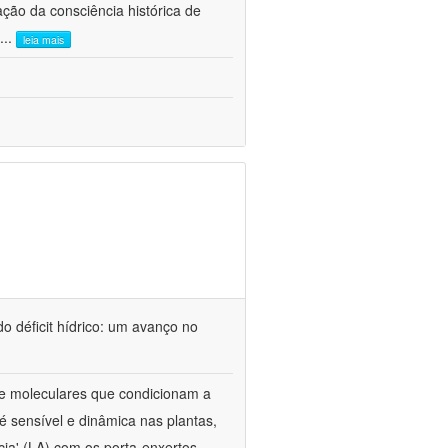
ão da consciência histórica de
...
leia mais
o déficit hídrico: um avanço no
s e moleculares que condicionam a
é sensível e dinâmica nas plantas,
cia' (LA) com os porta-enxertos