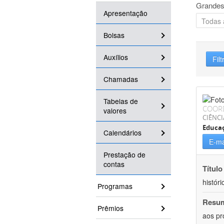
Grandes
Apresentação
Bolsas
Auxílios
Filt
Chamadas
Tabelas de
COOR
valores
CIÊNC
Educa
Calendários
E-ma
Prestação de
contas
Título
históri
Programas
Resu
Prêmios
aos pr