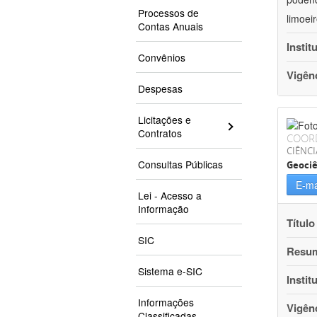
Processos de
limoei
Contas Anuais
Instit
Convênios
Vigên
Despesas
Licitações e
Contratos
COOR
CIÊNCI
Consultas Públicas
Geociê
E-ma
Lei - Acesso a
Informação
Título
SIC
Resu
Sistema e-SIC
Instit
Informações
Vigên
Classificadas