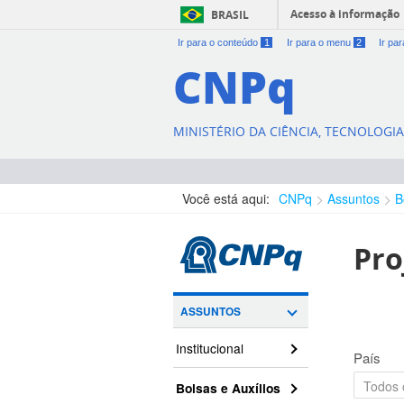
Acesso à informação
BRASIL
Ir para o conteúdo
1
Ir para o menu
2
Ir pa
CNPq
MINISTÉRIO DA CIÊNCIA, TECNOLOGI
Você está aqui:
CNPq
Assuntos
B
Pro
ASSUNTOS
Institucional
País
Bolsas e Auxílios