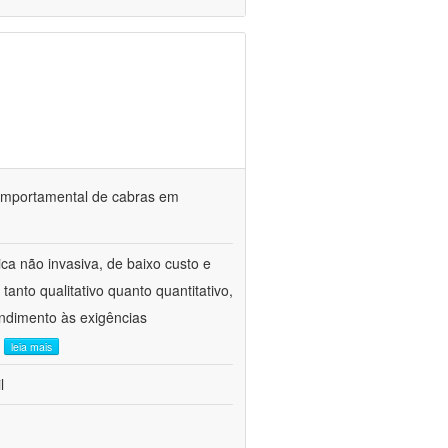
o comportamental de cabras em
ca não invasiva, de baixo custo e
tanto qualitativo quanto quantitativo,
ndimento às exigências
.
leia mais
l