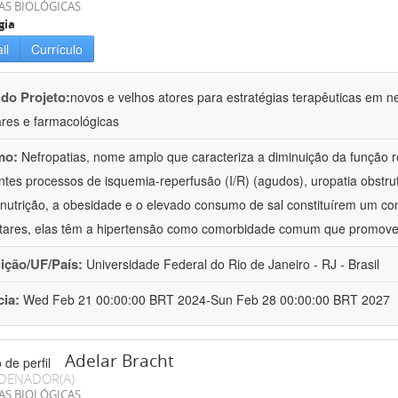
AS BIOLÓGICAS
gia
il
Currículo
 do Projeto:
novos e velhos atores para estratégias terapêuticas em nef
ares e farmacológicas
mo:
Nefropatias, nome amplo que caracteriza a diminuição da função r
ntes processos de isquemia-reperfusão (I/R) (agudos), uropatia obstrut
nutrição, a obesidade e o elevado consumo de sal constituírem um con
tares, elas têm a hipertensão como comorbidade comum que promov
uição/UF/País:
Universidade Federal do Rio de Janeiro - RJ - Brasil
cia:
Wed Feb 21 00:00:00 BRT 2024-Sun Feb 28 00:00:00 BRT 2027
Adelar Bracht
DENADOR(A)
AS BIOLÓGICAS