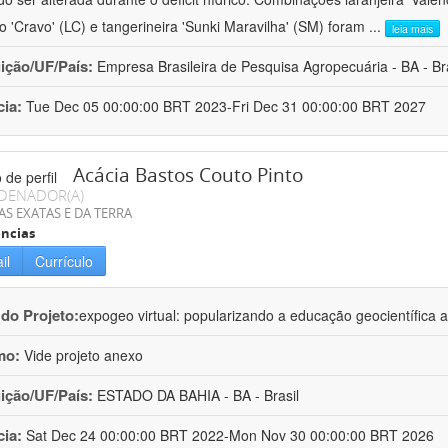
ro 'Cravo' (LC) e tangerineira 'Sunki Maravilha' (SM) foram
...
leia mais
uição/UF/País:
Empresa Brasileira de Pesquisa Agropecuária - BA - Bra
cia:
Tue Dec 05 00:00:00 BRT 2023-Fri Dec 31 00:00:00 BRT 2027
Acácia Bastos Couto Pinto
DENADOR(A)
AS EXATAS E DA TERRA
ncias
il
Currículo
 do Projeto:
expogeo virtual: popularizando a educação geocientífica a
mo:
Vide projeto anexo
uição/UF/País:
ESTADO DA BAHIA - BA - Brasil
cia:
Sat Dec 24 00:00:00 BRT 2022-Mon Nov 30 00:00:00 BRT 2026