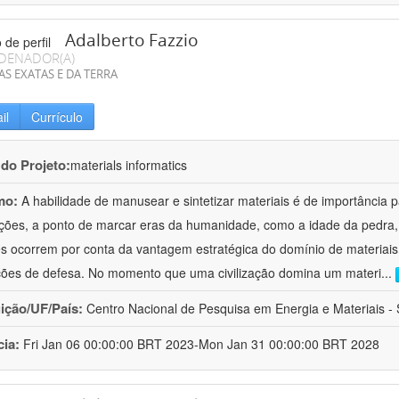
Adalberto Fazzio
DENADOR(A)
AS EXATAS E DA TERRA
il
Currículo
 do Projeto:
materials informatics
mo:
A habilidade de manusear e sintetizar materiais é de importância 
zações, a ponto de marcar eras da humanidade, como a idade da pedra, 
es ocorrem por conta da vantagem estratégica do domínio de materiais,
ções de defesa. No momento que uma civilização domina um materi
...
uição/UF/País:
Centro Nacional de Pesquisa em Energia e Materiais - S
cia:
Fri Jan 06 00:00:00 BRT 2023-Mon Jan 31 00:00:00 BRT 2028