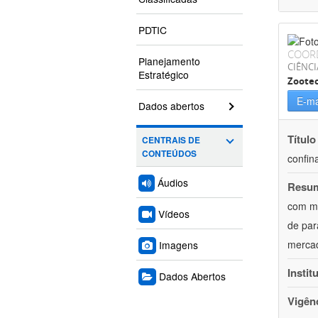
PDTIC
COOR
Planejamento
CIÊNCI
Estratégico
Zoote
E-ma
Dados abertos
Título
CENTRAIS DE
CONTEÚDOS
confin
Áudios
Resu
com mú
Vídeos
de par
mercad
Imagens
Instit
Dados Abertos
Vigên