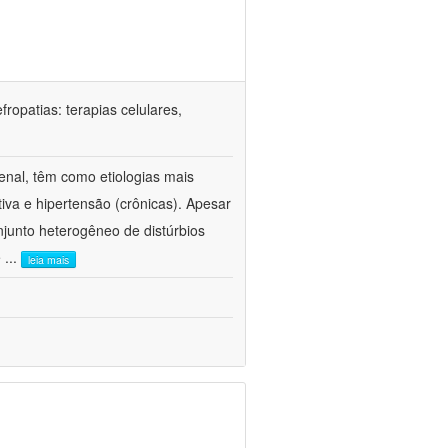
ropatias: terapias celulares,
enal, têm como etiologias mais
iva e hipertensão (crônicas). Apesar
junto heterogêneo de distúrbios
e
...
leia mais