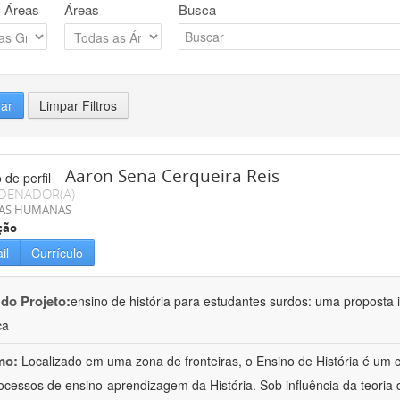
 Áreas
Áreas
Busca
rar
Limpar Filtros
Aaron Sena Cerqueira Reis
DENADOR(A)
IAS HUMANAS
ção
il
Currículo
 do Projeto:
ensino de história para estudantes surdos: uma proposta i
ca
mo:
Localizado em uma zona de fronteiras, o Ensino de História é um
ocessos de ensino-aprendizagem da História. Sob influência da teoria d