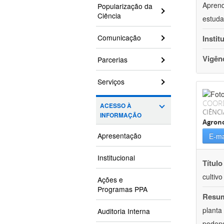
Aprend
Popularização da
Ciência
estuda
Comunicação
Instit
Vigên
Parcerias
Serviços
COOR
ACESSO À
CIÊNCI
INFORMAÇÃO
Agron
Apresentação
E-ma
Institucional
Título
cultiv
Ações e
Programas PPA
Resu
planta
Auditoria Interna
podend