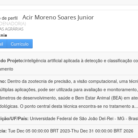
Acir Moreno Soares Junior
DENADOR(A)
AS AGRÁRIAS
cnia
il
Currículo
 do Projeto:
inteligência artificial aplicada à detecção e classificaçã
amento
mo:
Dentro da zootecnia de precisão, a visão computacional, uma técni
ltiplas aplicações, pode ser utilizada para avaliação e monitoramento, 
âmetros de desenvolvimento, saúde e Bem Estar Animal (BEA) em ate
ológicas. O ponto central desta técnica encontra-se no tratamento a
..
uição/UF/País:
Universidade Federal de São João Del-Rei - MG - Brasi
cia:
Tue Dec 05 00:00:00 BRT 2023-Thu Dec 31 00:00:00 BRT 2026