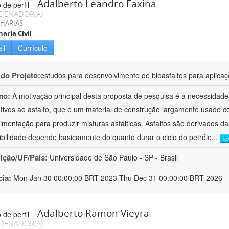
Adalberto Leandro Faxina
DENADOR(A)
HARIAS
aria Civil
il
Currículo
 do Projeto:
estudos para desenvolvimento de bioasfaltos para aplic
mo:
A motivação principal desta proposta de pesquisa é a necessidade
ativos ao asfalto, que é um material de construção largamente usado 
imentação para produzir misturas asfálticas. Asfaltos são derivados da
ibilidade depende basicamente do quanto durar o ciclo do petróle
...
le
uição/UF/País:
Universidade de São Paulo - SP - Brasil
cia:
Mon Jan 30 00:00:00 BRT 2023-Thu Dec 31 00:00:00 BRT 2026
Adalberto Ramon Vieyra
DENADOR(A)