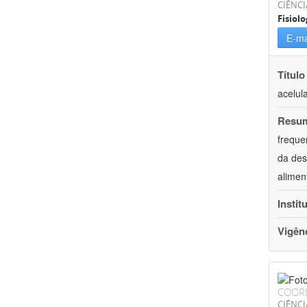
CIÊNCI
Fisiolo
E-ma
Título
acelul
Resu
freque
da des
alimen
Instit
Vigên
COOR
CIÊNCI