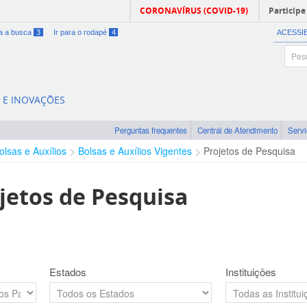
CORONAVÍRUS (COVID-19)
Participe
ra a busca
3
Ir para o rodapé
4
ACESSI
A E INOVAÇÕES
Perguntas frequentes
Central de Atendimento
Serv
olsas e Auxílios
Bolsas e Auxílios Vigentes
Projetos de Pesquisa
jetos de Pesquisa
Estados
Instituições