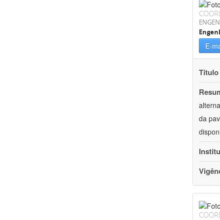
COOR
ENGEN
Engenh
E-ma
Título
Resu
altern
da pav
dispon
Instit
Vigên
COOR