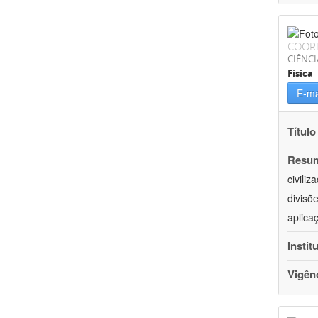
COOR
CIÊNCI
Física
E-ma
Título
Resu
civili
divisõ
aplica
Instit
Vigên