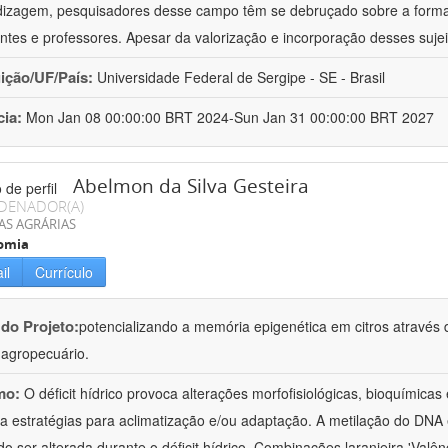
izagem, pesquisadores desse campo têm se debruçado sobre a formaç
ntes e professores. Apesar da valorização e incorporação desses sujei
uição/UF/País:
Universidade Federal de Sergipe - SE - Brasil
cia:
Mon Jan 08 00:00:00 BRT 2024-Sun Jan 31 00:00:00 BRT 2027
Abelmon da Silva Gesteira
DENADOR(A)
AS AGRÁRIAS
omia
il
Currículo
 do Projeto:
potencializando a memória epigenética em citros através d
o agropecuário.
mo:
O déficit hídrico provoca alterações morfofisiológicas, bioquímica
 a estratégias para aclimatização e/ou adaptação. A metilação do DNA 
o ser alterada durante o déficit hídrico. Combinações laranjeira 'Valên