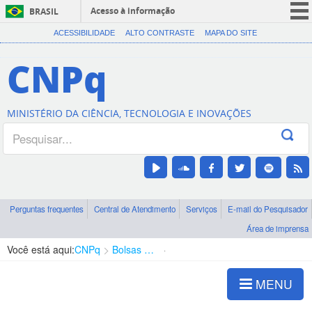
Acesso à informação
BRASIL
CORONAVÍRUS (COVID-19)
ACESSIBILIDADE
ALTO CONTRASTE
MAPA DO SITE
Participe
CNPq
Serviços
Legislação
MINISTÉRIO DA CIÊNCIA, TECNOLOGIA E INOVAÇÕES
Canais
Perguntas frequentes
Central de Atendimento
Serviços
E-mail do Pesquisador
Área de imprensa
Você está aqui:
CNPq
Bolsas e Auxílios Vigentes
Projetos de Pesquisa
MENU