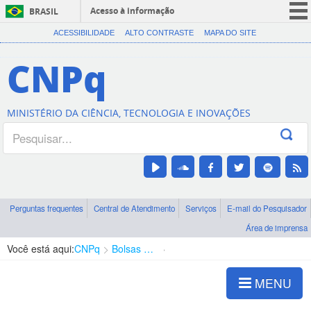
Acesso à informação
BRASIL
CORONAVÍRUS (COVID-19)
ACESSIBILIDADE
ALTO CONTRASTE
MAPA DO SITE
Participe
CNPq
Serviços
Legislação
MINISTÉRIO DA CIÊNCIA, TECNOLOGIA E INOVAÇÕES
Canais
Perguntas frequentes
Central de Atendimento
Serviços
E-mail do Pesquisador
Área de imprensa
Você está aqui:
CNPq
Bolsas e Auxílios Vigentes
Projetos de Pesquisa
MENU