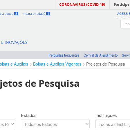
CORONAVÍRUS (COVID-19)
Participe
ra a busca
3
Ir para o rodapé
4
ACESSI
A E INOVAÇÕES
Perguntas frequentes
Central de Atendimento
Serv
olsas e Auxílios
Bolsas e Auxílios Vigentes
Projetos de Pesquisa
jetos de Pesquisa
Estados
Instituições