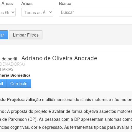
 Áreas
Áreas
Busca
rar
Limpar Filtros
Adriano de Oliveira Andrade
DENADOR(A)
HARIAS
haria Biomédica
il
Currículo
 do Projeto:
avaliação multidimensional de sinais motores e não moto
mo:
A proposta do projeto é avaliar de forma objetiva aspectos motor
 de Parkinson (DP). As pessoas com a DP apresentam sintomas como tr
ências cognitivas, dor e depressão. As ferramentas típicas para avaliar