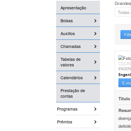
Grandes
Apresentação
Bolsas
Auxílios
Filt
Chamadas
Tabelas de
COOR
valores
ENGEN
Engen
Calendários
E-ma
Prestação de
contas
Título
Programas
Resu
doença
Prêmios
defici