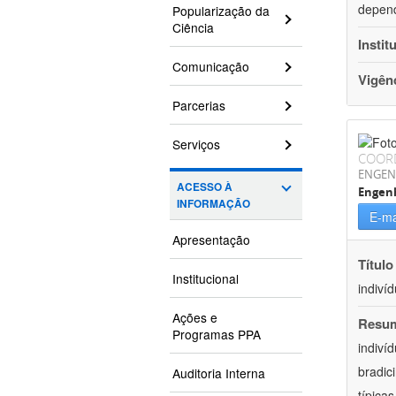
depend
Popularização da
Ciência
Instit
Comunicação
Vigên
Parcerias
Serviços
COOR
ENGEN
ACESSO À
Engen
INFORMAÇÃO
E-ma
Apresentação
Título
Institucional
indiví
Ações e
Resu
Programas PPA
indiví
bradic
Auditoria Interna
típica