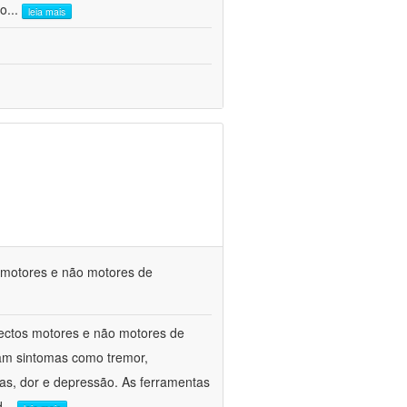
co
...
leia mais
s motores e não motores de
spectos motores e não motores de
am sintomas como tremor,
ivas, dor e depressão. As ferramentas
d
...