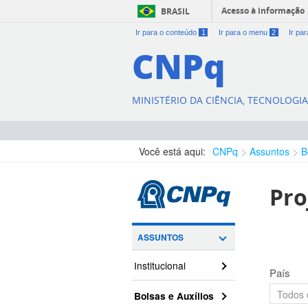
Acesso à informação
BRASIL
Ir para o conteúdo
1
Ir para o menu
2
Ir pa
CNPq
MINISTÉRIO DA CIÊNCIA, TECNOLOGI
Você está aqui:
CNPq
Assuntos
B
Pro
ASSUNTOS
Institucional
País
Bolsas e Auxílios