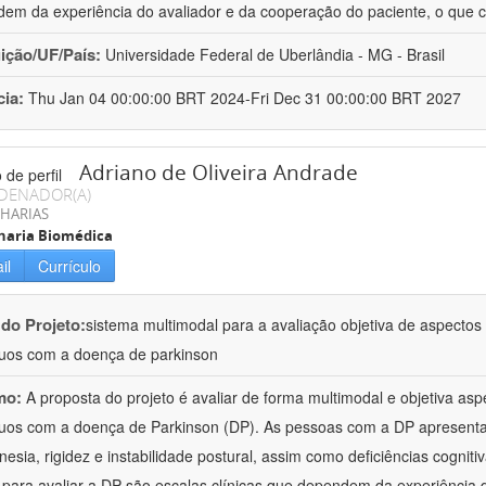
em da experiência do avaliador e da cooperação do paciente, o que 
uição/UF/País:
Universidade Federal de Uberlândia - MG - Brasil
cia:
Thu Jan 04 00:00:00 BRT 2024-Fri Dec 31 00:00:00 BRT 2027
Adriano de Oliveira Andrade
DENADOR(A)
HARIAS
haria Biomédica
il
Currículo
 do Projeto:
sistema multimodal para a avaliação objetiva de aspecto
duos com a doença de parkinson
mo:
A proposta do projeto é avaliar de forma multimodal e objetiva a
duos com a doença de Parkinson (DP). As pessoas com a DP apresent
inesia, rigidez e instabilidade postural, assim como deficiências cognit
s para avaliar a DP são escalas clínicas que dependem da experiência 