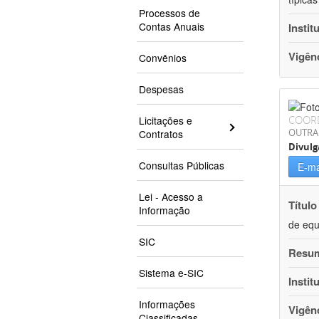
Processos de
Contas Anuais
Instit
Vigên
Convênios
Despesas
COOR
Licitações e
OUTRA
Contratos
Divulg
Consultas Públicas
E-ma
Lei - Acesso a
Título
Informação
de equ
SIC
Resu
Sistema e-SIC
Instit
Informações
Vigên
Classificadas