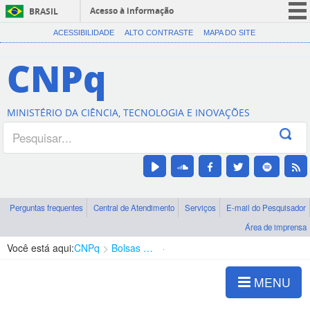
Acesso à informação
BRASIL
CORONAVÍRUS (COVID-19)
ACESSIBILIDADE
ALTO CONTRASTE
MAPA DO SITE
Participe
CNPq
Serviços
Legislação
MINISTÉRIO DA CIÊNCIA, TECNOLOGIA E INOVAÇÕES
Canais
Perguntas frequentes
Central de Atendimento
Serviços
E-mail do Pesquisador
Área de imprensa
Você está aqui:
CNPq
Bolsas e Auxílios Vigentes
Projetos de Pesquisa
MENU