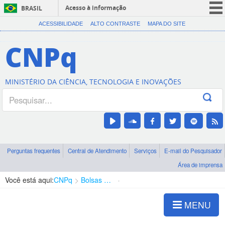
Acesso à informação
BRASIL
CORONAVÍRUS (COVID-19)
ACESSIBILIDADE
ALTO CONTRASTE
MAPA DO SITE
Participe
CNPq
Serviços
Legislação
MINISTÉRIO DA CIÊNCIA, TECNOLOGIA E INOVAÇÕES
Canais
Perguntas frequentes
Central de Atendimento
Serviços
E-mail do Pesquisador
Área de imprensa
Você está aqui:
CNPq
Bolsas e Auxílios Vigentes
Projetos de Pesquisa
MENU