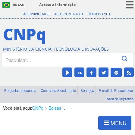
Acesso à informação
BRASIL
CORONAVÍRUS (COVID-19)
ACESSIBILIDADE
ALTO CONTRASTE
MAPA DO SITE
Participe
CNPq
Serviços
Legislação
MINISTÉRIO DA CIÊNCIA, TECNOLOGIA E INOVAÇÕES
Canais
Perguntas frequentes
Central de Atendimento
Serviços
E-mail do Pesquisador
Área de imprensa
Você está aqui:
CNPq
Bolsas e Auxílios Vigentes
Projetos de Pesquisa
MENU