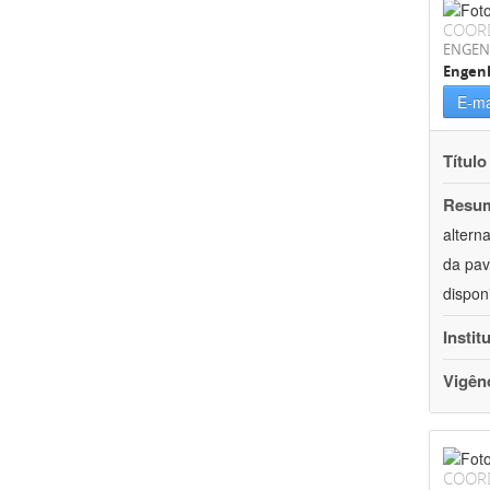
COOR
ENGEN
Engenh
E-ma
Título
Resu
altern
da pav
dispon
Instit
Vigên
COOR