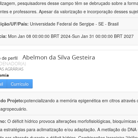
izagem, pesquisadores desse campo têm se debruçado sobre a formaç
ntes e professores. Apesar da valorização e incorporação desses sujei
uição/UF/País:
Universidade Federal de Sergipe - SE - Brasil
cia:
Mon Jan 08 00:00:00 BRT 2024-Sun Jan 31 00:00:00 BRT 2027
Abelmon da Silva Gesteira
DENADOR(A)
AS AGRÁRIAS
omia
il
Currículo
 do Projeto:
potencializando a memória epigenética em citros através d
o agropecuário.
mo:
O déficit hídrico provoca alterações morfofisiológicas, bioquímica
 a estratégias para aclimatização e/ou adaptação. A metilação do DNA 
o ser alterada durante o déficit hídrico. Combinações laranjeira 'Valên