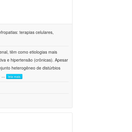
ropatias: terapias celulares,
enal, têm como etiologias mais
iva e hipertensão (crônicas). Apesar
junto heterogêneo de distúrbios
e
...
leia mais