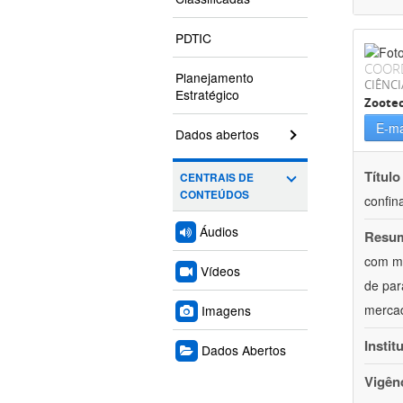
PDTIC
COOR
Planejamento
CIÊNCI
Estratégico
Zoote
E-ma
Dados abertos
Título
CENTRAIS DE
CONTEÚDOS
confin
Áudios
Resu
com mú
Vídeos
de par
mercad
Imagens
Instit
Dados Abertos
Vigên