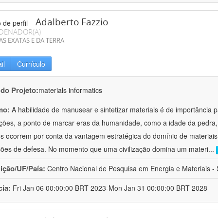
Adalberto Fazzio
DENADOR(A)
AS EXATAS E DA TERRA
il
Currículo
 do Projeto:
materials informatics
mo:
A habilidade de manusear e sintetizar materiais é de importância 
zações, a ponto de marcar eras da humanidade, como a idade da pedra, 
es ocorrem por conta da vantagem estratégica do domínio de materiais,
ções de defesa. No momento que uma civilização domina um materi
...
uição/UF/País:
Centro Nacional de Pesquisa em Energia e Materiais - S
cia:
Fri Jan 06 00:00:00 BRT 2023-Mon Jan 31 00:00:00 BRT 2028