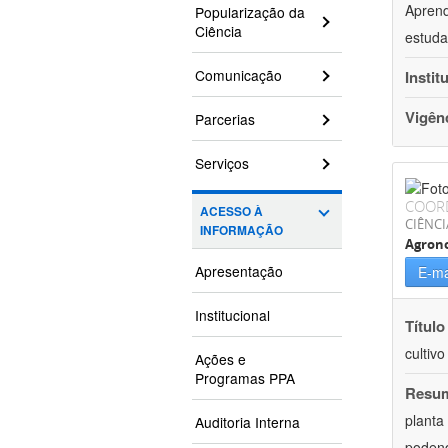
Aprend
Popularização da
Ciência
estuda
Comunicação
Instit
Vigên
Parcerias
Serviços
COOR
ACESSO À
CIÊNCI
INFORMAÇÃO
Agron
Apresentação
E-ma
Institucional
Título
cultiv
Ações e
Programas PPA
Resu
planta
Auditoria Interna
podend