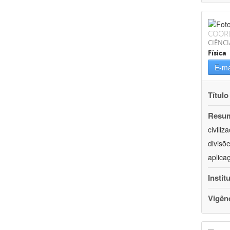
COOR
CIÊNCI
Física
E-ma
Título
Resu
civili
divisõ
aplica
Instit
Vigên