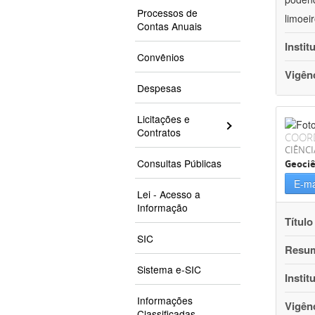
Processos de
limoei
Contas Anuais
Instit
Convênios
Vigên
Despesas
Licitações e
Contratos
COOR
CIÊNCI
Consultas Públicas
Geociê
E-ma
Lei - Acesso a
Informação
Título
SIC
Resu
Sistema e-SIC
Instit
Informações
Vigên
Classificadas