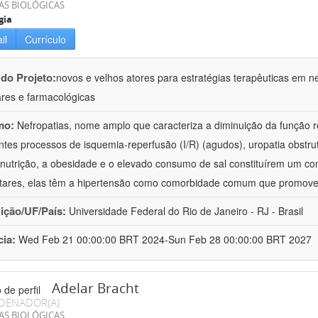
AS BIOLÓGICAS
gia
il
Currículo
 do Projeto:
novos e velhos atores para estratégias terapêuticas em nef
ares e farmacológicas
mo:
Nefropatias, nome amplo que caracteriza a diminuição da função r
ntes processos de isquemia-reperfusão (I/R) (agudos), uropatia obstrut
nutrição, a obesidade e o elevado consumo de sal constituírem um con
tares, elas têm a hipertensão como comorbidade comum que promov
uição/UF/País:
Universidade Federal do Rio de Janeiro - RJ - Brasil
cia:
Wed Feb 21 00:00:00 BRT 2024-Sun Feb 28 00:00:00 BRT 2027
Adelar Bracht
DENADOR(A)
AS BIOLÓGICAS