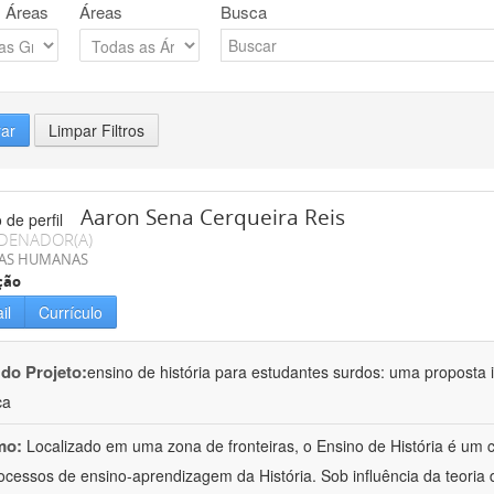
 Áreas
Áreas
Busca
rar
Limpar Filtros
Aaron Sena Cerqueira Reis
DENADOR(A)
IAS HUMANAS
ção
il
Currículo
 do Projeto:
ensino de história para estudantes surdos: uma proposta i
ca
mo:
Localizado em uma zona de fronteiras, o Ensino de História é um
ocessos de ensino-aprendizagem da História. Sob influência da teoria d