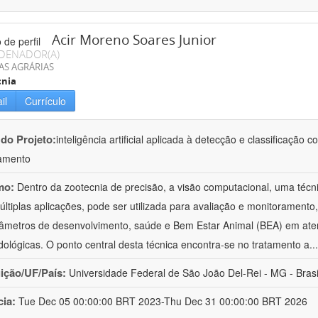
Acir Moreno Soares Junior
DENADOR(A)
AS AGRÁRIAS
cnia
il
Currículo
 do Projeto:
inteligência artificial aplicada à detecção e classificaçã
amento
mo:
Dentro da zootecnia de precisão, a visão computacional, uma técni
ltiplas aplicações, pode ser utilizada para avaliação e monitoramento, 
âmetros de desenvolvimento, saúde e Bem Estar Animal (BEA) em ate
ológicas. O ponto central desta técnica encontra-se no tratamento a
..
uição/UF/País:
Universidade Federal de São João Del-Rei - MG - Brasi
cia:
Tue Dec 05 00:00:00 BRT 2023-Thu Dec 31 00:00:00 BRT 2026