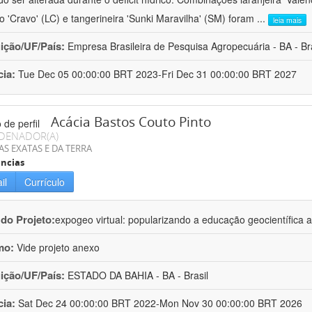
ro 'Cravo' (LC) e tangerineira 'Sunki Maravilha' (SM) foram
...
leia mais
uição/UF/País:
Empresa Brasileira de Pesquisa Agropecuária - BA - Bra
cia:
Tue Dec 05 00:00:00 BRT 2023-Fri Dec 31 00:00:00 BRT 2027
Acácia Bastos Couto Pinto
DENADOR(A)
AS EXATAS E DA TERRA
ncias
il
Currículo
 do Projeto:
expogeo virtual: popularizando a educação geocientífica a
mo:
Vide projeto anexo
uição/UF/País:
ESTADO DA BAHIA - BA - Brasil
cia:
Sat Dec 24 00:00:00 BRT 2022-Mon Nov 30 00:00:00 BRT 2026