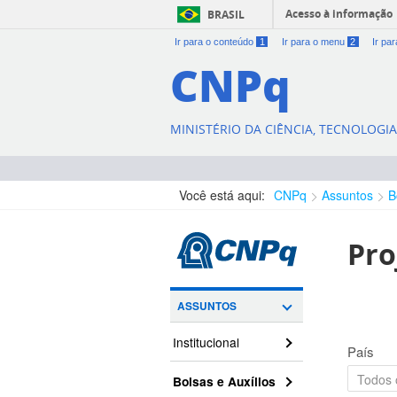
Acesso à informação
BRASIL
Ir para o conteúdo
1
Ir para o menu
2
Ir pa
CNPq
MINISTÉRIO DA CIÊNCIA, TECNOLOGI
Você está aqui:
CNPq
Assuntos
B
Pro
ASSUNTOS
Institucional
País
Bolsas e Auxílios