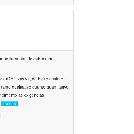
o comportamental de cabras em
ca não invasiva, de baixo custo e
tanto qualitativo quanto quantitativo,
ndimento às exigências
.
leia mais
l