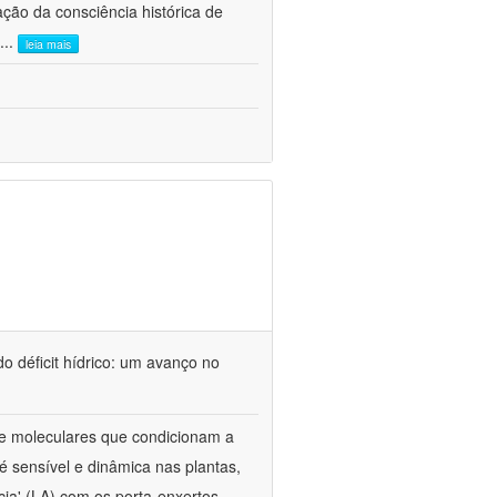
ão da consciência histórica de
...
leia mais
o déficit hídrico: um avanço no
s e moleculares que condicionam a
é sensível e dinâmica nas plantas,
cia' (LA) com os porta-enxertos