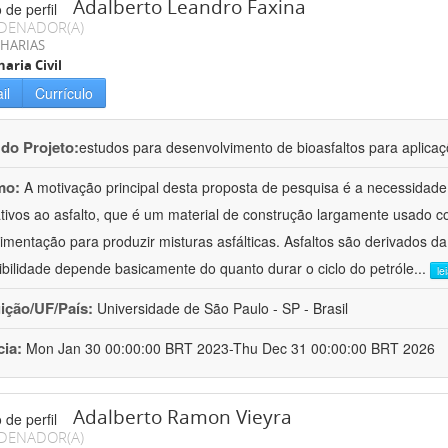
Adalberto Leandro Faxina
DENADOR(A)
HARIAS
aria Civil
il
Currículo
 do Projeto:
estudos para desenvolvimento de bioasfaltos para aplic
mo:
A motivação principal desta proposta de pesquisa é a necessidade
ativos ao asfalto, que é um material de construção largamente usado 
imentação para produzir misturas asfálticas. Asfaltos são derivados da
ibilidade depende basicamente do quanto durar o ciclo do petróle
...
le
uição/UF/País:
Universidade de São Paulo - SP - Brasil
cia:
Mon Jan 30 00:00:00 BRT 2023-Thu Dec 31 00:00:00 BRT 2026
Adalberto Ramon Vieyra
DENADOR(A)