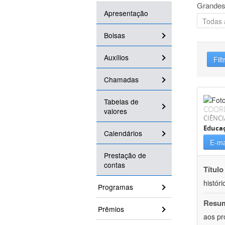
Grandes
Apresentação
Bolsas
Auxílios
Filt
Chamadas
Tabelas de
COOR
valores
CIÊNC
Educa
Calendários
E-ma
Prestação de
contas
Título
históri
Programas
Resu
Prêmios
aos pr