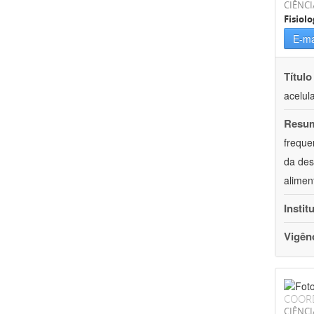
CIÊNCI
Fisiolo
E-ma
Título
acelul
Resu
freque
da des
alimen
Instit
Vigên
COOR
CIÊNCI