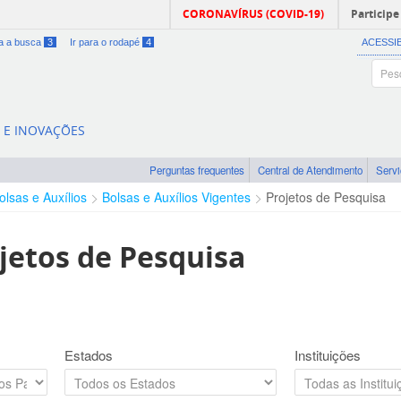
CORONAVÍRUS (COVID-19)
Participe
ra a busca
3
Ir para o rodapé
4
ACESSI
A E INOVAÇÕES
Perguntas frequentes
Central de Atendimento
Serv
olsas e Auxílios
Bolsas e Auxílios Vigentes
Projetos de Pesquisa
jetos de Pesquisa
Estados
Instituições