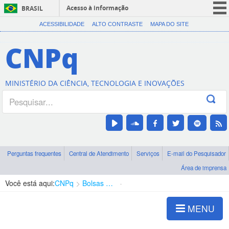
Acesso à informação
BRASIL
CORONAVÍRUS (COVID-19)
ACESSIBILIDADE
ALTO CONTRASTE
MAPA DO SITE
Participe
CNPq
Serviços
Legislação
MINISTÉRIO DA CIÊNCIA, TECNOLOGIA E INOVAÇÕES
Canais
Perguntas frequentes
Central de Atendimento
Serviços
E-mail do Pesquisador
Área de imprensa
Você está aqui:
CNPq
Bolsas e Auxílios Vigentes
Projetos de Pesquisa
MENU