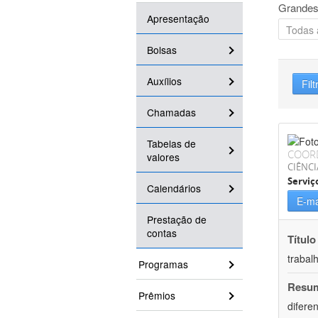
Grandes
Apresentação
Bolsas
Auxílios
Filt
Chamadas
Tabelas de
COOR
valores
CIÊNCI
Serviç
Calendários
E-ma
Prestação de
contas
Título
trabal
Programas
Resu
Prêmios
difere