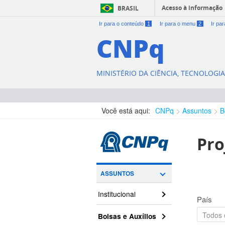
Acesso à informação
BRASIL
Ir para o conteúdo
1
Ir para o menu
2
Ir pa
CNPq
MINISTÉRIO DA CIÊNCIA, TECNOLOGI
Você está aqui:
CNPq
Assuntos
B
Pro
ASSUNTOS
Institucional
País
Bolsas e Auxílios