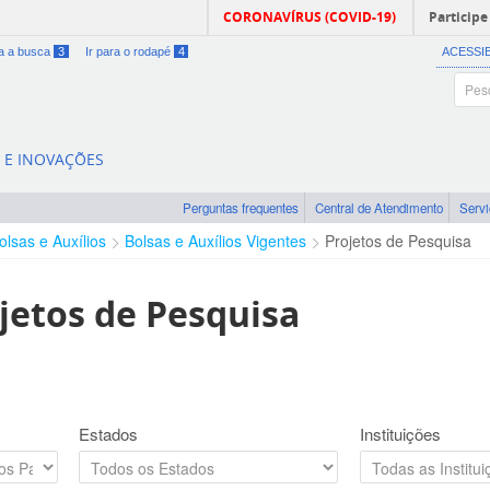
CORONAVÍRUS (COVID-19)
Participe
ra a busca
3
Ir para o rodapé
4
ACESSI
A E INOVAÇÕES
Perguntas frequentes
Central de Atendimento
Serv
olsas e Auxílios
Bolsas e Auxílios Vigentes
Projetos de Pesquisa
jetos de Pesquisa
Estados
Instituições