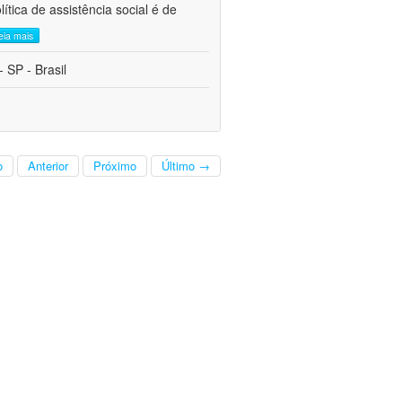
tica de assistência social é de
leia mais
 SP - Brasil
o
Anterior
Próximo
Último →