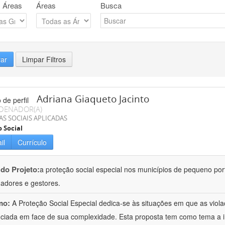
 Áreas
Áreas
Busca
rar
Limpar Filtros
Adriana Giaqueto Jacinto
DENADOR(A)
AS SOCIAIS APLICADAS
o Social
il
Currículo
 do Projeto:
a proteção social especial nos municípios de pequeno port
hadores e gestores.
mo:
A Proteção Social Especial dedica-se às situações em que as vio
nciada em face de sua complexidade. Esta proposta tem como tema a 