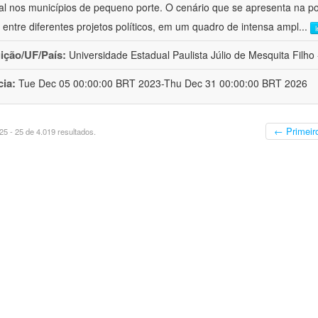
al nos municípios de pequeno porte. O cenário que se apresenta na polí
 entre diferentes projetos políticos, em um quadro de intensa ampl
...
uição/UF/País:
Universidade Estadual Paulista Júlio de Mesquita Filho -
cia:
Tue Dec 05 00:00:00 BRT 2023-Thu Dec 31 00:00:00 BRT 2026
← Primeir
5 - 25 de 4.019 resultados.