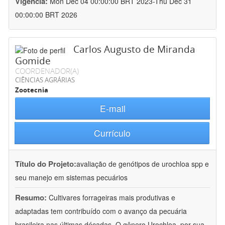
Vigência:
Mon Dec 04 00:00:00 BRT 2023-Thu Dec 31
00:00:00 BRT 2026
Carlos Augusto de Miranda
Gomide
COORDENADOR(A)
CIÊNCIAS AGRÁRIAS
Zootecnia
E-mail
Currículo
Título do Projeto:
avaliação de genótipos de urochloa spp e
seu manejo em sistemas pecuários
Resumo:
Cultivares forrageiras mais produtivas e
adaptadas tem contribuído com o avanço da pecuária
brasileira nas últimas décadas. O gênero Urochloa, por sua