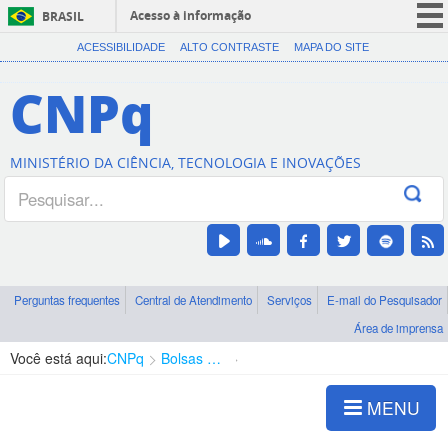
Acesso à informação
BRASIL
CORONAVÍRUS (COVID-19)
ACESSIBILIDADE
ALTO CONTRASTE
MAPA DO SITE
Participe
CNPq
Serviços
Legislação
MINISTÉRIO DA CIÊNCIA, TECNOLOGIA E INOVAÇÕES
Canais
Perguntas frequentes
Central de Atendimento
Serviços
E-mail do Pesquisador
Área de imprensa
Você está aqui:
CNPq
Bolsas e Auxílios Vigentes
Projetos de Pesquisa
MENU