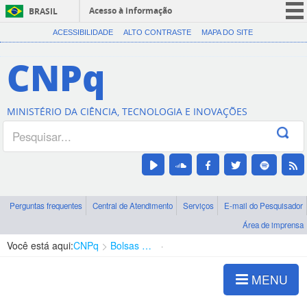
Acesso à informação
BRASIL
CORONAVÍRUS (COVID-19)
ACESSIBILIDADE
ALTO CONTRASTE
MAPA DO SITE
Participe
CNPq
Serviços
Legislação
MINISTÉRIO DA CIÊNCIA, TECNOLOGIA E INOVAÇÕES
Canais
Perguntas frequentes
Central de Atendimento
Serviços
E-mail do Pesquisador
Área de imprensa
Você está aqui:
CNPq
Bolsas e Auxílios Vigentes
Projetos de Pesquisa
MENU