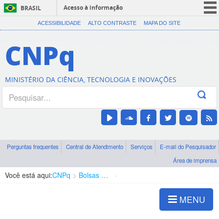
Acesso à informação
BRASIL
CORONAVÍRUS (COVID-19)
ACESSIBILIDADE
ALTO CONTRASTE
MAPA DO SITE
Participe
CNPq
Serviços
Legislação
MINISTÉRIO DA CIÊNCIA, TECNOLOGIA E INOVAÇÕES
Canais
Perguntas frequentes
Central de Atendimento
Serviços
E-mail do Pesquisador
Área de imprensa
Você está aqui:
CNPq
Bolsas e Auxílios Vigentes
Projetos de Pesquisa
MENU