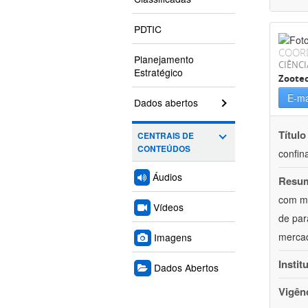
PDTIC
COOR
Planejamento
CIÊNCI
Estratégico
Zoote
E-ma
Dados abertos
Título
CENTRAIS DE
CONTEÚDOS
confin
Áudios
Resu
com mú
Vídeos
de par
mercad
Imagens
Instit
Dados Abertos
Vigên