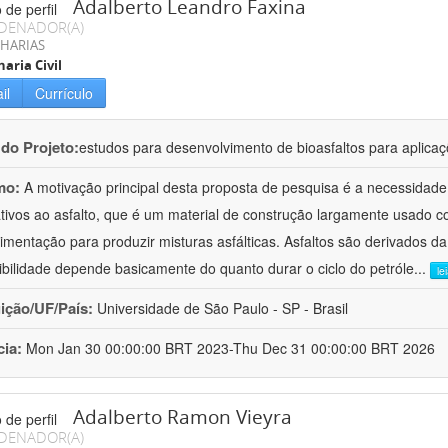
Adalberto Leandro Faxina
DENADOR(A)
HARIAS
aria Civil
il
Currículo
 do Projeto:
estudos para desenvolvimento de bioasfaltos para aplic
mo:
A motivação principal desta proposta de pesquisa é a necessidade
ativos ao asfalto, que é um material de construção largamente usado 
imentação para produzir misturas asfálticas. Asfaltos são derivados da
ibilidade depende basicamente do quanto durar o ciclo do petróle
...
le
uição/UF/País:
Universidade de São Paulo - SP - Brasil
cia:
Mon Jan 30 00:00:00 BRT 2023-Thu Dec 31 00:00:00 BRT 2026
Adalberto Ramon Vieyra
DENADOR(A)