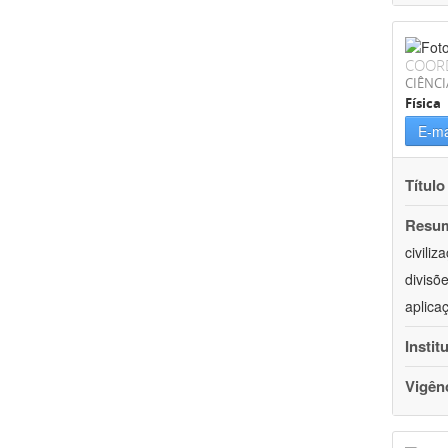
COOR
CIÊNCI
Física
E-ma
Título
Resu
civili
divisõ
aplica
Instit
Vigên