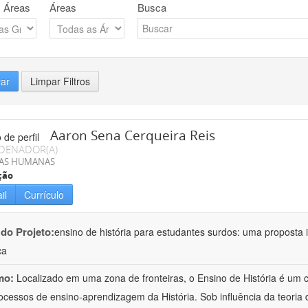
 Áreas
Áreas
Busca
rar
Limpar Filtros
Aaron Sena Cerqueira Reis
DENADOR(A)
IAS HUMANAS
ção
il
Currículo
 do Projeto:
ensino de história para estudantes surdos: uma proposta i
ca
mo:
Localizado em uma zona de fronteiras, o Ensino de História é um
ocessos de ensino-aprendizagem da História. Sob influência da teoria d