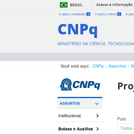
Acesso à informação
BRASIL
Ir para o conteúdo
1
Ir para o menu
2
Ir pa
CNPq
MINISTÉRIO DA CIÊNCIA, TECNOLOGI
Você está aqui:
CNPq
Assuntos
B
Pro
ASSUNTOS
Institucional
País
Bolsas e Auxílios