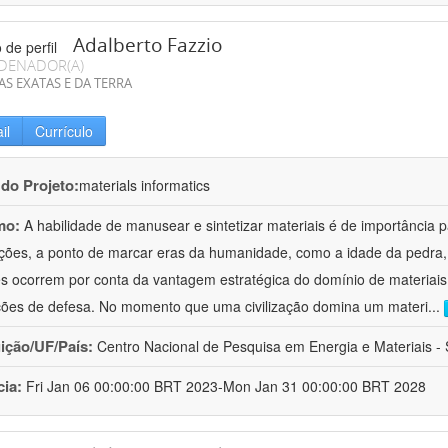
Adalberto Fazzio
DENADOR(A)
AS EXATAS E DA TERRA
il
Currículo
 do Projeto:
materials informatics
mo:
A habilidade de manusear e sintetizar materiais é de importância 
zações, a ponto de marcar eras da humanidade, como a idade da pedra, 
es ocorrem por conta da vantagem estratégica do domínio de materiais,
ções de defesa. No momento que uma civilização domina um materi
...
uição/UF/País:
Centro Nacional de Pesquisa em Energia e Materiais - S
cia:
Fri Jan 06 00:00:00 BRT 2023-Mon Jan 31 00:00:00 BRT 2028