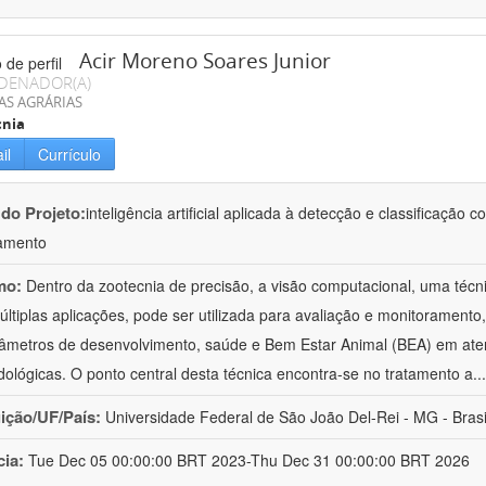
Acir Moreno Soares Junior
DENADOR(A)
AS AGRÁRIAS
cnia
il
Currículo
 do Projeto:
inteligência artificial aplicada à detecção e classificaçã
amento
mo:
Dentro da zootecnia de precisão, a visão computacional, uma técni
ltiplas aplicações, pode ser utilizada para avaliação e monitoramento, 
âmetros de desenvolvimento, saúde e Bem Estar Animal (BEA) em ate
ológicas. O ponto central desta técnica encontra-se no tratamento a
..
uição/UF/País:
Universidade Federal de São João Del-Rei - MG - Brasi
cia:
Tue Dec 05 00:00:00 BRT 2023-Thu Dec 31 00:00:00 BRT 2026