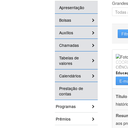
Grandes
Apresentação
Bolsas
Auxílios
Filt
Chamadas
Tabelas de
COOR
valores
CIÊNC
Educa
Calendários
E-ma
Prestação de
contas
Título
históri
Programas
Resu
Prêmios
aos pr