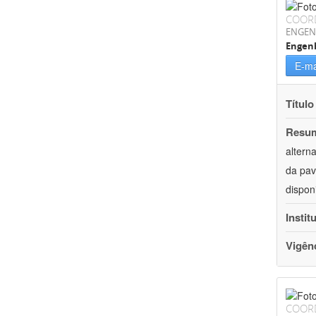
COOR
ENGEN
Engenh
E-ma
Título
Resu
altern
da pav
dispon
Instit
Vigên
COOR