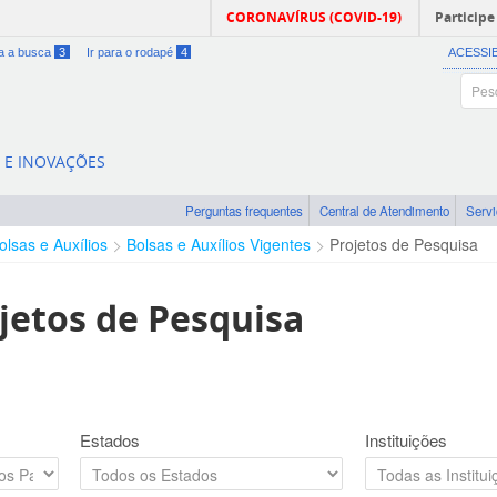
CORONAVÍRUS (COVID-19)
Participe
ra a busca
3
Ir para o rodapé
4
ACESSI
A E INOVAÇÕES
Perguntas frequentes
Central de Atendimento
Serv
olsas e Auxílios
Bolsas e Auxílios Vigentes
Projetos de Pesquisa
jetos de Pesquisa
Estados
Instituições