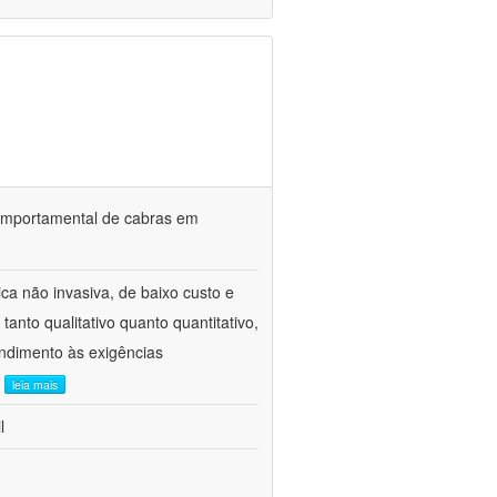
o comportamental de cabras em
ca não invasiva, de baixo custo e
tanto qualitativo quanto quantitativo,
ndimento às exigências
.
leia mais
l