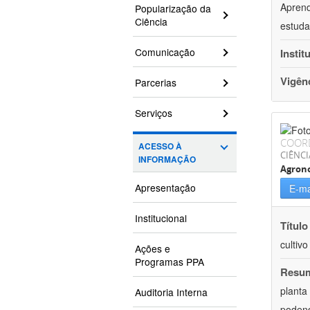
Aprend
Popularização da
Ciência
estuda
Comunicação
Instit
Vigên
Parcerias
Serviços
COOR
ACESSO À
CIÊNCI
INFORMAÇÃO
Agron
Apresentação
E-ma
Institucional
Título
cultiv
Ações e
Programas PPA
Resu
planta
Auditoria Interna
podend