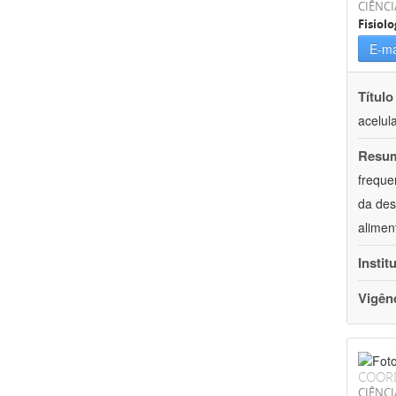
CIÊNCI
Fisiolo
E-ma
Título
acelul
Resu
freque
da des
alimen
Instit
Vigên
COOR
CIÊNCI