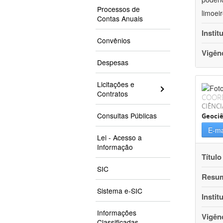
Processos de
limoei
Contas Anuais
Instit
Convênios
Vigên
Despesas
Licitações e
Contratos
COOR
CIÊNCI
Consultas Públicas
Geociê
E-ma
Lei - Acesso a
Informação
Título
SIC
Resu
Sistema e-SIC
Instit
Informações
Vigên
Classificadas