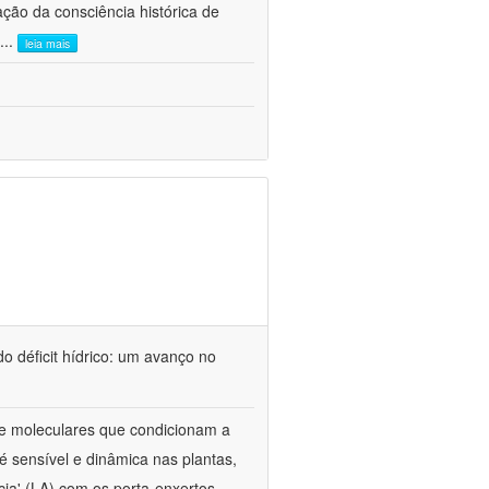
ão da consciência histórica de
...
leia mais
o déficit hídrico: um avanço no
s e moleculares que condicionam a
é sensível e dinâmica nas plantas,
cia' (LA) com os porta-enxertos