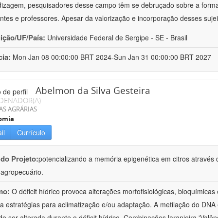
izagem, pesquisadores desse campo têm se debruçado sobre a formaç
ntes e professores. Apesar da valorização e incorporação desses sujei
uição/UF/País:
Universidade Federal de Sergipe - SE - Brasil
cia:
Mon Jan 08 00:00:00 BRT 2024-Sun Jan 31 00:00:00 BRT 2027
Abelmon da Silva Gesteira
DENADOR(A)
AS AGRÁRIAS
omia
il
Currículo
 do Projeto:
potencializando a memória epigenética em citros através d
o agropecuário.
mo:
O déficit hídrico provoca alterações morfofisiológicas, bioquímica
 a estratégias para aclimatização e/ou adaptação. A metilação do DNA 
o ser alterada durante o déficit hídrico. Combinações laranjeira 'Valên