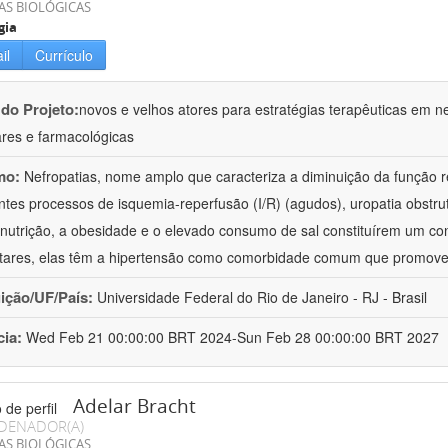
AS BIOLÓGICAS
gia
il
Currículo
 do Projeto:
novos e velhos atores para estratégias terapêuticas em nef
ares e farmacológicas
mo:
Nefropatias, nome amplo que caracteriza a diminuição da função r
ntes processos de isquemia-reperfusão (I/R) (agudos), uropatia obstrut
nutrição, a obesidade e o elevado consumo de sal constituírem um con
tares, elas têm a hipertensão como comorbidade comum que promov
uição/UF/País:
Universidade Federal do Rio de Janeiro - RJ - Brasil
cia:
Wed Feb 21 00:00:00 BRT 2024-Sun Feb 28 00:00:00 BRT 2027
Adelar Bracht
DENADOR(A)
AS BIOLÓGICAS