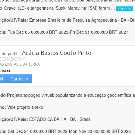
ro 'Cravo' (LC) e tangerineira 'Sunki Maravilha' (SM) foram
...
leia mais
uição/UF/País:
Empresa Brasileira de Pesquisa Agropecuária - BA - Bra
cia:
Tue Dec 05 00:00:00 BRT 2023-Fri Dec 31 00:00:00 BRT 2027
Acácia Bastos Couto Pinto
DENADOR(A)
AS EXATAS E DA TERRA
ncias
il
Currículo
 do Projeto:
expogeo virtual: popularizando a educação geocientífica a
mo:
Vide projeto anexo
uição/UF/País:
ESTADO DA BAHIA - BA - Brasil
cia:
Sat Dec 24 00:00:00 BRT 2022-Mon Nov 30 00:00:00 BRT 2026