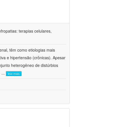
ropatias: terapias celulares,
enal, têm como etiologias mais
iva e hipertensão (crônicas). Apesar
junto heterogêneo de distúrbios
e
...
leia mais