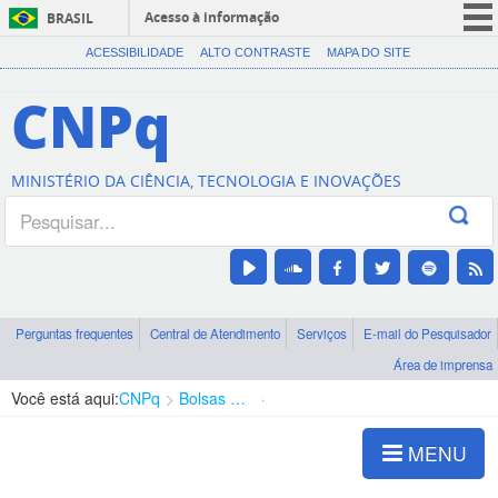
Acesso à informação
BRASIL
CORONAVÍRUS (COVID-19)
ACESSIBILIDADE
ALTO CONTRASTE
MAPA DO SITE
Participe
CNPq
Serviços
Legislação
MINISTÉRIO DA CIÊNCIA, TECNOLOGIA E INOVAÇÕES
Canais
Perguntas frequentes
Central de Atendimento
Serviços
E-mail do Pesquisador
Área de imprensa
Você está aqui:
CNPq
Bolsas e Auxílios Vigentes
Projetos de Pesquisa
MENU