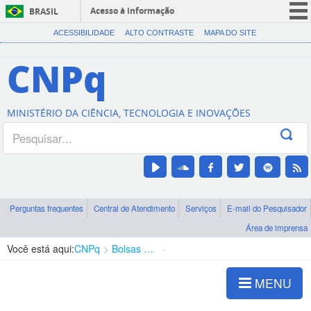
Acesso à informação
BRASIL
CORONAVÍRUS (COVID-19)
ACESSIBILIDADE
ALTO CONTRASTE
MAPA DO SITE
Participe
CNPq
Serviços
Legislação
MINISTÉRIO DA CIÊNCIA, TECNOLOGIA E INOVAÇÕES
Canais
Perguntas frequentes
Central de Atendimento
Serviços
E-mail do Pesquisador
Área de imprensa
Você está aqui:
CNPq
Bolsas e Auxílios Vigentes
Projetos de Pesquisa
MENU