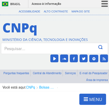
Acesso à informação
BRASIL
CORONAVÍRUS (COVID-19)
ACESSIBILIDADE
ALTO CONTRASTE
MAPA DO SITE
Participe
CNPq
Serviços
Legislação
MINISTÉRIO DA CIÊNCIA, TECNOLOGIA E INOVAÇÕES
Canais
Perguntas frequentes
Central de Atendimento
Serviços
E-mail do Pesquisador
Área de imprensa
Você está aqui:
CNPq
Bolsas e Auxílios Vigentes
Projetos de Pesquisa
MENU