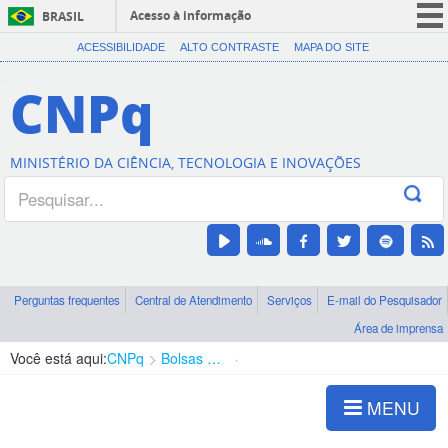
Acesso à informação
BRASIL
CORONAVÍRUS (COVID-19)
ACESSIBILIDADE
ALTO CONTRASTE
MAPA DO SITE
Participe
CNPq
Serviços
Legislação
MINISTÉRIO DA CIÊNCIA, TECNOLOGIA E INOVAÇÕES
Canais
Perguntas frequentes
Central de Atendimento
Serviços
E-mail do Pesquisador
Área de imprensa
Você está aqui:
CNPq
Bolsas e Auxílios Vigentes
Projetos de Pesquisa
MENU