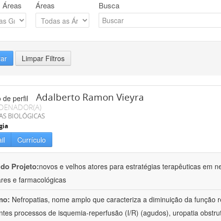
 Áreas
Áreas
Busca
rar
Limpar Filtros
Adalberto Ramon Vieyra
DENADOR(A)
AS BIOLÓGICAS
gia
il
Currículo
 do Projeto:
novos e velhos atores para estratégias terapêuticas em nef
ares e farmacológicas
mo:
Nefropatias, nome amplo que caracteriza a diminuição da função r
ntes processos de isquemia-reperfusão (I/R) (agudos), uropatia obstrut