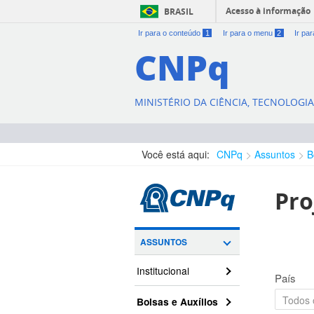
Acesso à informação
BRASIL
Ir para o conteúdo
1
Ir para o menu
2
Ir pa
CNPq
MINISTÉRIO DA CIÊNCIA, TECNOLOGI
Você está aqui:
CNPq
Assuntos
B
Pro
ASSUNTOS
Institucional
País
Bolsas e Auxílios