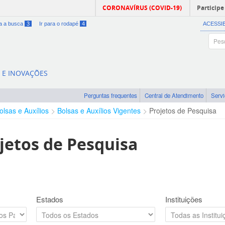
CORONAVÍRUS (COVID-19)
Participe
ra a busca
3
Ir para o rodapé
4
ACESSI
A E INOVAÇÕES
Perguntas frequentes
Central de Atendimento
Serv
olsas e Auxílios
Bolsas e Auxílios Vigentes
Projetos de Pesquisa
jetos de Pesquisa
Estados
Instituições