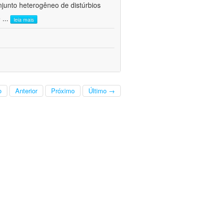
junto heterogêneo de distúrbios
e
...
leia mais
o
Anterior
Próximo
Último →