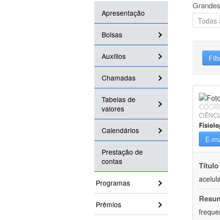
Grandes
Apresentação
Bolsas
Auxílios
Filt
Chamadas
Tabelas de
COOR
valores
CIÊNCI
Fisiolo
Calendários
E-ma
Prestação de
contas
Título
acelul
Programas
Resu
Prêmios
freque