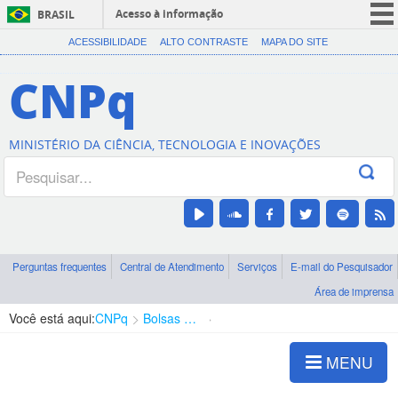
Acesso à informação
BRASIL
CORONAVÍRUS (COVID-19)
ACESSIBILIDADE
ALTO CONTRASTE
MAPA DO SITE
Participe
CNPq
Serviços
Legislação
MINISTÉRIO DA CIÊNCIA, TECNOLOGIA E INOVAÇÕES
Canais
Perguntas frequentes
Central de Atendimento
Serviços
E-mail do Pesquisador
Área de imprensa
Você está aqui:
CNPq
Bolsas e Auxílios Vigentes
Projetos de Pesquisa
MENU