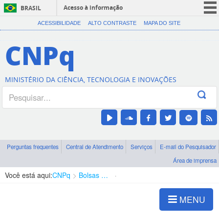
Acesso à informação
BRASIL
CORONAVÍRUS (COVID-19)
ACESSIBILIDADE
ALTO CONTRASTE
MAPA DO SITE
Participe
CNPq
Serviços
Legislação
MINISTÉRIO DA CIÊNCIA, TECNOLOGIA E INOVAÇÕES
Canais
Perguntas frequentes
Central de Atendimento
Serviços
E-mail do Pesquisador
Área de imprensa
Você está aqui:
CNPq
Bolsas e Auxílios Vigentes
Projetos de Pesquisa
MENU