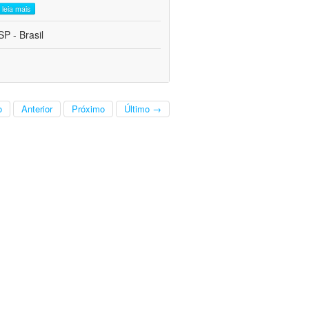
leia mais
P - Brasil
o
Anterior
Próximo
Último →