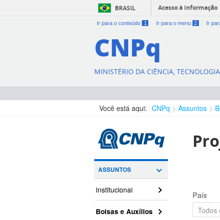
Acesso à informação
BRASIL
Ir para o conteúdo
1
Ir para o menu
2
Ir pa
CNPq
MINISTÉRIO DA CIÊNCIA, TECNOLOGI
Você está aqui:
CNPq
Assuntos
B
Pro
ASSUNTOS
Institucional
País
Bolsas e Auxílios