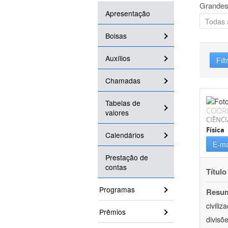
Grandes
Apresentação
Bolsas
Auxílios
Filt
Chamadas
Tabelas de
COOR
valores
CIÊNCI
Física
Calendários
E-ma
Prestação de
contas
Título
Programas
Resu
civili
Prêmios
divisõ