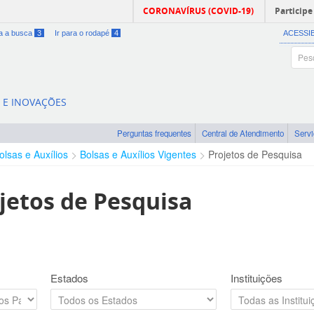
CORONAVÍRUS (COVID-19)
Participe
ra a busca
3
Ir para o rodapé
4
ACESSI
A E INOVAÇÕES
Perguntas frequentes
Central de Atendimento
Serv
olsas e Auxílios
Bolsas e Auxílios Vigentes
Projetos de Pesquisa
jetos de Pesquisa
Estados
Instituições