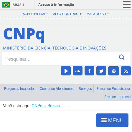
Acesso à informação
BRASIL
CORONAVÍRUS (COVID-19)
ACESSIBILIDADE
ALTO CONTRASTE
MAPA DO SITE
Participe
CNPq
Serviços
Legislação
MINISTÉRIO DA CIÊNCIA, TECNOLOGIA E INOVAÇÕES
Canais
Perguntas frequentes
Central de Atendimento
Serviços
E-mail do Pesquisador
Área de imprensa
Você está aqui:
CNPq
Bolsas e Auxílios Vigentes
Projetos de Pesquisa
MENU