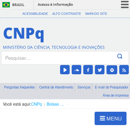
Acesso à informação
BRASIL
CORONAVÍRUS (COVID-19)
ACESSIBILIDADE
ALTO CONTRASTE
MAPA DO SITE
Participe
CNPq
Serviços
Legislação
MINISTÉRIO DA CIÊNCIA, TECNOLOGIA E INOVAÇÕES
Canais
Perguntas frequentes
Central de Atendimento
Serviços
E-mail do Pesquisador
Área de imprensa
Você está aqui:
CNPq
Bolsas e Auxílios Vigentes
Projetos de Pesquisa
MENU