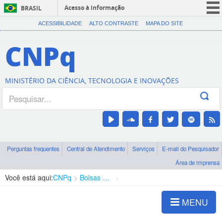
Acesso à informação
BRASIL
CORONAVÍRUS (COVID-19)
ACESSIBILIDADE
ALTO CONTRASTE
MAPA DO SITE
Participe
CNPq
Serviços
Legislação
MINISTÉRIO DA CIÊNCIA, TECNOLOGIA E INOVAÇÕES
Canais
Perguntas frequentes
Central de Atendimento
Serviços
E-mail do Pesquisador
Área de imprensa
Você está aqui:
CNPq
Bolsas e Auxílios Vigentes
Projetos de Pesquisa
MENU