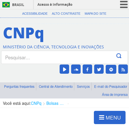
Acesso à informação
BRASIL
CORONAVÍRUS (COVID-19)
ACESSIBILIDADE
ALTO CONTRASTE
MAPA DO SITE
Participe
CNPq
Serviços
Legislação
MINISTÉRIO DA CIÊNCIA, TECNOLOGIA E INOVAÇÕES
Canais
Perguntas frequentes
Central de Atendimento
Serviços
E-mail do Pesquisador
Área de imprensa
Você está aqui:
CNPq
Bolsas e Auxílios Vigentes
Projetos de Pesquisa
MENU