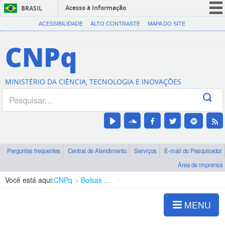
Acesso à informação
BRASIL
CORONAVÍRUS (COVID-19)
ACESSIBILIDADE
ALTO CONTRASTE
MAPA DO SITE
Participe
CNPq
Serviços
Legislação
MINISTÉRIO DA CIÊNCIA, TECNOLOGIA E INOVAÇÕES
Canais
Perguntas frequentes
Central de Atendimento
Serviços
E-mail do Pesquisador
Área de imprensa
Você está aqui:
CNPq
Bolsas e Auxílios Vigentes
Projetos de Pesquisa
MENU