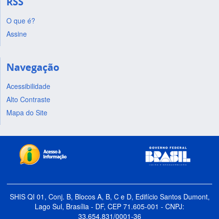
RSS
O que é?
Assine
Navegação
Acessibilidade
Alto Contraste
Mapa do Site
SHIS QI 01, Conj. B, Blocos A, B, C e D, Edifício Santos Dumont,
Lago Sul, Brasília - DF, CEP 71.605-001 - CNPJ:
33.654.831/0001-36