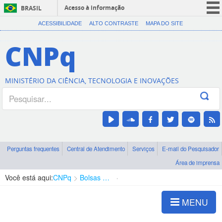
Acesso à informação
BRASIL
CORONAVÍRUS (COVID-19)
ACESSIBILIDADE
ALTO CONTRASTE
MAPA DO SITE
Participe
CNPq
Serviços
Legislação
MINISTÉRIO DA CIÊNCIA, TECNOLOGIA E INOVAÇÕES
Canais
Perguntas frequentes
Central de Atendimento
Serviços
E-mail do Pesquisador
Área de imprensa
Você está aqui:
CNPq
Bolsas e Auxílios Vigentes
Projetos de Pesquisa
MENU