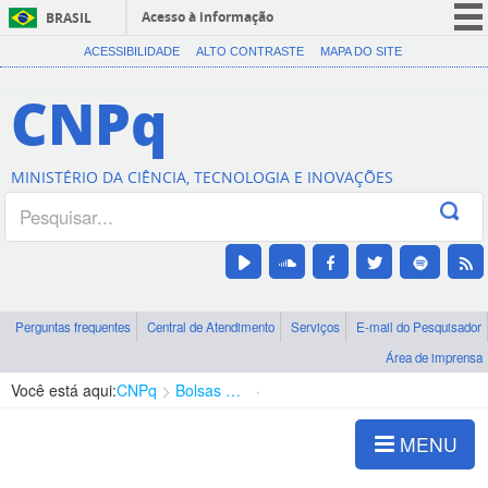
Acesso à informação
BRASIL
CORONAVÍRUS (COVID-19)
ACESSIBILIDADE
ALTO CONTRASTE
MAPA DO SITE
Participe
CNPq
Serviços
Legislação
MINISTÉRIO DA CIÊNCIA, TECNOLOGIA E INOVAÇÕES
Canais
Perguntas frequentes
Central de Atendimento
Serviços
E-mail do Pesquisador
Área de imprensa
Você está aqui:
CNPq
Bolsas e Auxílios Vigentes
Projetos de Pesquisa
MENU