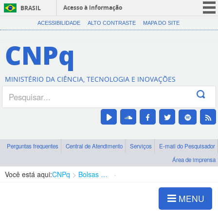
Acesso à informação
BRASIL
CORONAVÍRUS (COVID-19)
ACESSIBILIDADE
ALTO CONTRASTE
MAPA DO SITE
Participe
CNPq
Serviços
Legislação
MINISTÉRIO DA CIÊNCIA, TECNOLOGIA E INOVAÇÕES
Canais
Perguntas frequentes
Central de Atendimento
Serviços
E-mail do Pesquisador
Área de imprensa
Você está aqui:
CNPq
Bolsas e Auxílios Vigentes
Projetos de Pesquisa
MENU