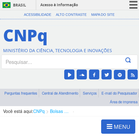
Acesso à informação
BRASIL
CORONAVÍRUS (COVID-19)
ACESSIBILIDADE
ALTO CONTRASTE
MAPA DO SITE
Participe
CNPq
Serviços
Legislação
MINISTÉRIO DA CIÊNCIA, TECNOLOGIA E INOVAÇÕES
Canais
Perguntas frequentes
Central de Atendimento
Serviços
E-mail do Pesquisador
Área de imprensa
Você está aqui:
CNPq
Bolsas e Auxílios Vigentes
Projetos de Pesquisa
MENU