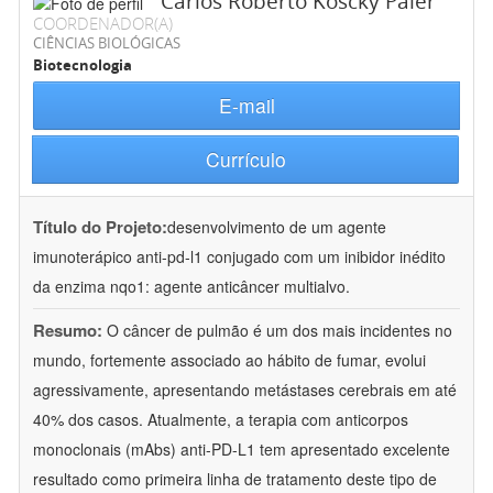
Carlos Roberto Koscky Paier
COORDENADOR(A)
CIÊNCIAS BIOLÓGICAS
Biotecnologia
E-mail
Currículo
Título do Projeto:
desenvolvimento de um agente
imunoterápico anti-pd-l1 conjugado com um inibidor inédito
da enzima nqo1: agente anticâncer multialvo.
Resumo:
O câncer de pulmão é um dos mais incidentes no
mundo, fortemente associado ao hábito de fumar, evolui
agressivamente, apresentando metástases cerebrais em até
40% dos casos. Atualmente, a terapia com anticorpos
monoclonais (mAbs) anti-PD-L1 tem apresentado excelente
resultado como primeira linha de tratamento deste tipo de