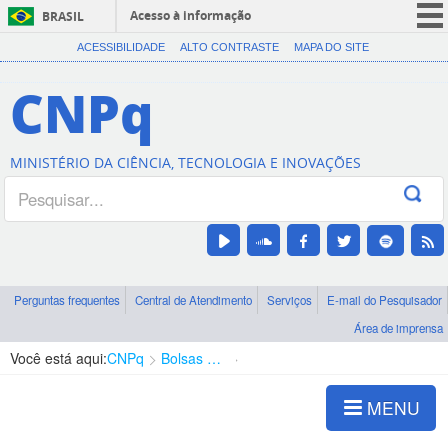
Acesso à informação
BRASIL
CORONAVÍRUS (COVID-19)
ACESSIBILIDADE
ALTO CONTRASTE
MAPA DO SITE
Participe
CNPq
Serviços
Legislação
MINISTÉRIO DA CIÊNCIA, TECNOLOGIA E INOVAÇÕES
Canais
Perguntas frequentes
Central de Atendimento
Serviços
E-mail do Pesquisador
Área de imprensa
Você está aqui:
CNPq
Bolsas e Auxílios Vigentes
Projetos de Pesquisa
MENU