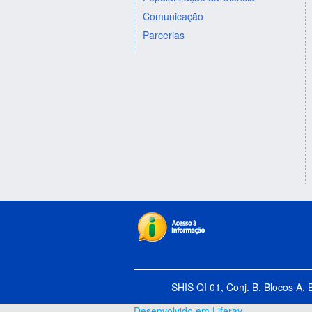
Comunicação
Parcerias
SHIS QI 01, Conj. B, Blocos A, 
Desenvolvido em Liferay