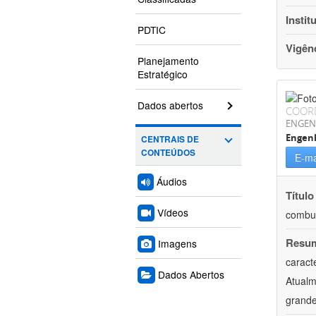
Instit
PDTIC
Vigên
Planejamento
Estratégico
Dados abertos
COOR
ENGEN
Engenh
CENTRAIS DE
CONTEÚDOS
E-ma
Áudios
Título
Vídeos
combus
Resu
Imagens
caract
Dados Abertos
Atualm
grande