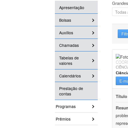
Grandes
Apresentação
Bolsas
Auxílios
Filt
Chamadas
Tabelas de
COOR
valores
CIÊNC
Ciênci
Calendários
E-ma
Prestação de
contas
Título
Programas
Resu
proble
Prêmios
repres