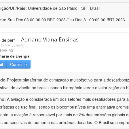
uição/UF/País:
Universidade de São Paulo - SP - Brasil
cia:
Sun Dec 03 00:00:00 BRT 2023-Thu Dec 31 00:00:00 BRT 2026
Adriano Viana Ensinas
DENADOR(A)
HARIAS
aria de Energia
il
Currículo
 do Projeto:
plataforma de otimização multiobjetivo para a descarbon
tível de aviação no brasil usando hidrogênio verde e valorização da b
mo:
A aviação é considerada um dos setores mais desafiadores para 
erísticas de uso final, sendo os biocombustíveis uma alternativa promiss
ente, a aviação é responsável por mais de 2% das emissões globais de
s perspectivas de aumento nas próximas décadas. O Brasil se compr