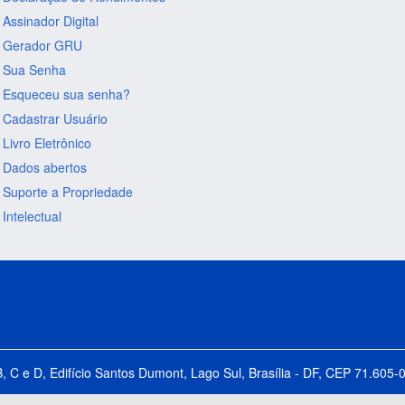
Assinador Digital
Gerador GRU
Sua Senha
Esqueceu sua senha?
Cadastrar Usuário
Livro Eletrônico
Dados abertos
Suporte a Propriedade
Intelectual
B, C e D, Edifício Santos Dumont, Lago Sul, Brasília - DF, CEP 71.60