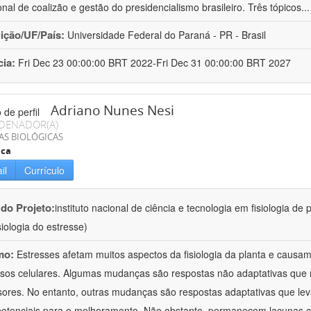
ional de coalizão e gestão do presidencialismo brasileiro. Três tópicos
..
uição/UF/País:
Universidade Federal do Paraná - PR - Brasil
cia:
Fri Dec 23 00:00:00 BRT 2022-Fri Dec 31 00:00:00 BRT 2027
Adriano Nunes Nesi
DENADOR(A)
AS BIOLÓGICAS
ica
il
Currículo
 do Projeto:
instituto nacional de ciência e tecnologia em fisiologia d
isiologia do estresse)
mo:
Estresses afetam muitos aspectos da fisiologia da planta e caus
sos celulares. Algumas mudanças são respostas não adaptativas que re
sores. No entanto, outras mudanças são respostas adaptativas que le
potenciais para o melhoramento. Não obstante, permanecem lacunas c