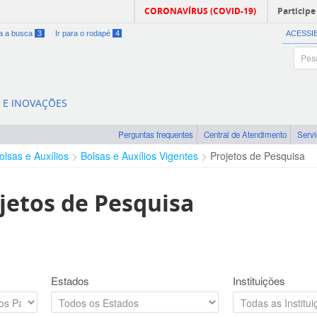
CORONAVÍRUS (COVID-19)
Participe
ra a busca
3
Ir para o rodapé
4
ACESSI
A E INOVAÇÕES
Perguntas frequentes
Central de Atendimento
Serv
olsas e Auxílios
Bolsas e Auxílios Vigentes
Projetos de Pesquisa
jetos de Pesquisa
Estados
Instituições