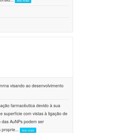
leia mais
 mrna visando ao desenvolvimento
cação farmacêutica devido à sua
e superfície com vistas à ligação de
ho das AuNPs podem ser
 proprie
...
leia mais