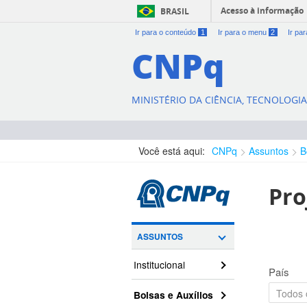
Acesso à informação
BRASIL
Ir para o conteúdo
1
Ir para o menu
2
Ir pa
CNPq
MINISTÉRIO DA CIÊNCIA, TECNOLOGI
Você está aqui:
CNPq
Assuntos
B
Pro
ASSUNTOS
Institucional
País
Bolsas e Auxílios