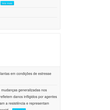
.
leia mais
e plantas em condições de estresse
am mudanças generalizadas nos
fletem danos infligidos por agentes
vam a resistência e representam
onsid
...