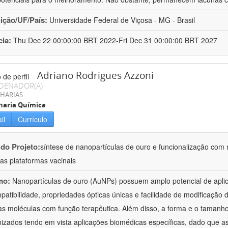
uição/UF/País:
Universidade Federal de Viçosa - MG - Brasil
cia:
Thu Dec 22 00:00:00 BRT 2022-Fri Dec 31 00:00:00 BRT 2027
Adriano Rodrigues Azzoni
DENADOR(A)
HARIAS
haria Química
il
Currículo
 do Projeto:
síntese de nanopartículas de ouro e funcionalização com
as plataformas vacinais
mo:
Nanopartículas de ouro (AuNPs) possuem amplo potencial de apli
patibilidade, propriedades ópticas únicas e facilidade de modificação d
as moléculas com função terapêutica. Além disso, a forma e o taman
izados tendo em vista aplicações biomédicas específicas, dado que as