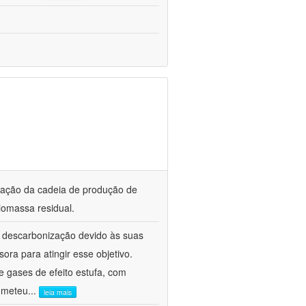
ização da cadeia de produção de
iomassa residual.
a descarbonização devido às suas
ora para atingir esse objetivo.
 gases de efeito estufa, com
ometeu
...
leia mais