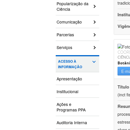
tradic
Popularização da
Ciência
Instit
Comunicação
Vigên
Parcerias
Serviços
COOR
CIÊNCI
ACESSO À
Botân
INFORMAÇÃO
E-ma
Apresentação
Título
Institucional
(inct f
Ações e
Resu
Programas PPA
proces
estres
Auditoria Interna
alvos 