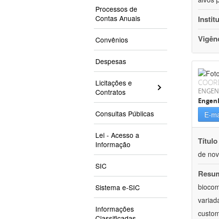
Processos de
Contas Anuais
Instit
Vigên
Convênios
Despesas
COOR
Licitações e
ENGEN
Contratos
Engen
Consultas Públicas
E-ma
Lei - Acesso a
Título
Informação
de nov
SIC
Resu
biocom
Sistema e-SIC
variad
Informações
custom
Classificadas