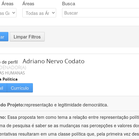
 Áreas
Áreas
Busca
rar
Limpar Filtros
Adriano Nervo Codato
DENADOR(A)
IAS HUMANAS
a Política
il
Currículo
 do Projeto:
representação e legitimidade democrática.
mo:
Essa proposta tem como tema a relação entre representação políti
ma de pesquisa é saber se as mudanças nas percepções e valores dos e
entativas resultaram em uma classe política que, pela primeira vez d