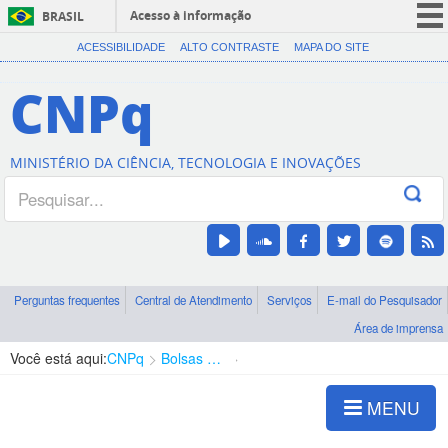
Acesso à informação
BRASIL
CORONAVÍRUS (COVID-19)
ACESSIBILIDADE
ALTO CONTRASTE
MAPA DO SITE
Participe
CNPq
Serviços
Legislação
MINISTÉRIO DA CIÊNCIA, TECNOLOGIA E INOVAÇÕES
Canais
Perguntas frequentes
Central de Atendimento
Serviços
E-mail do Pesquisador
Área de imprensa
Você está aqui:
CNPq
Bolsas e Auxílios Vigentes
Projetos de Pesquisa
MENU