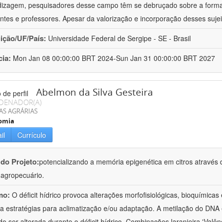
izagem, pesquisadores desse campo têm se debruçado sobre a formaç
ntes e professores. Apesar da valorização e incorporação desses sujei
uição/UF/País:
Universidade Federal de Sergipe - SE - Brasil
cia:
Mon Jan 08 00:00:00 BRT 2024-Sun Jan 31 00:00:00 BRT 2027
Abelmon da Silva Gesteira
DENADOR(A)
AS AGRÁRIAS
omia
il
Currículo
 do Projeto:
potencializando a memória epigenética em citros através d
o agropecuário.
mo:
O déficit hídrico provoca alterações morfofisiológicas, bioquímica
 a estratégias para aclimatização e/ou adaptação. A metilação do DNA 
o ser alterada durante o déficit hídrico. Combinações laranjeira 'Valên