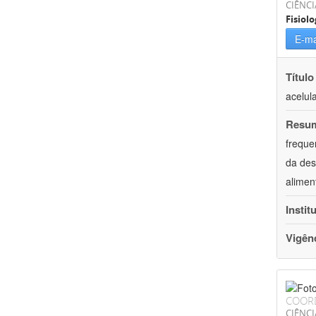
CIÊNCI
Fisiolo
E-ma
Título
acelul
Resu
freque
da des
alimen
Instit
Vigên
COOR
CIÊNCI