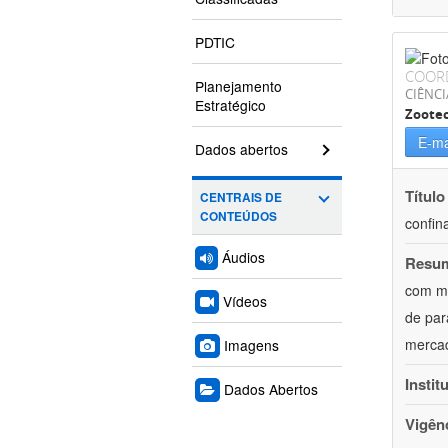
PDTIC
COOR
Planejamento
CIÊNCI
Estratégico
Zoote
E-ma
Dados abertos
Título
CENTRAIS DE
CONTEÚDOS
confin
Áudios
Resu
com mú
Vídeos
de par
mercad
Imagens
Instit
Dados Abertos
Vigên