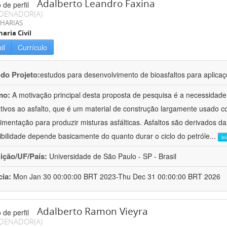
Adalberto Leandro Faxina
DENADOR(A)
HARIAS
aria Civil
il
Currículo
 do Projeto:
estudos para desenvolvimento de bioasfaltos para aplic
mo:
A motivação principal desta proposta de pesquisa é a necessidade
ativos ao asfalto, que é um material de construção largamente usado 
imentação para produzir misturas asfálticas. Asfaltos são derivados da
ibilidade depende basicamente do quanto durar o ciclo do petróle
...
le
uição/UF/País:
Universidade de São Paulo - SP - Brasil
cia:
Mon Jan 30 00:00:00 BRT 2023-Thu Dec 31 00:00:00 BRT 2026
Adalberto Ramon Vieyra
DENADOR(A)