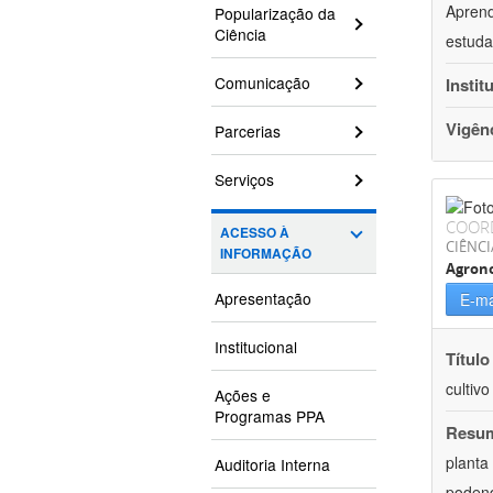
Aprend
Popularização da
Ciência
estuda
Comunicação
Instit
Vigên
Parcerias
Serviços
COOR
ACESSO À
CIÊNCI
INFORMAÇÃO
Agron
Apresentação
E-ma
Institucional
Título
cultiv
Ações e
Programas PPA
Resu
planta
Auditoria Interna
podend