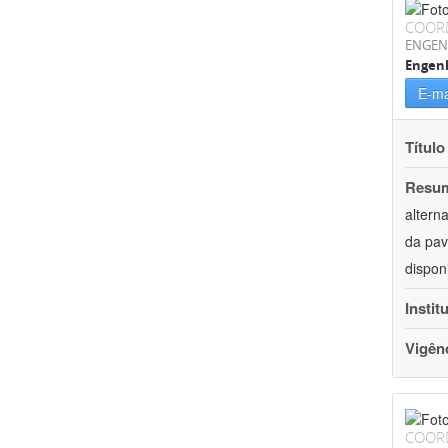
COOR
ENGEN
Engenh
E-ma
Título
Resu
altern
da pav
dispon
Instit
Vigên
COOR