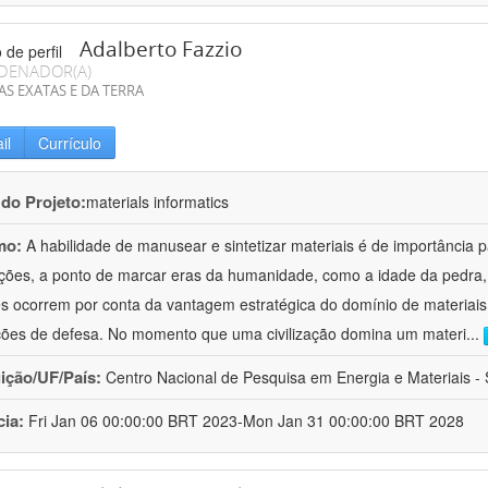
Adalberto Fazzio
DENADOR(A)
AS EXATAS E DA TERRA
il
Currículo
 do Projeto:
materials informatics
mo:
A habilidade de manusear e sintetizar materiais é de importância 
zações, a ponto de marcar eras da humanidade, como a idade da pedra, 
es ocorrem por conta da vantagem estratégica do domínio de materiais,
ções de defesa. No momento que uma civilização domina um materi
...
uição/UF/País:
Centro Nacional de Pesquisa em Energia e Materiais - S
cia:
Fri Jan 06 00:00:00 BRT 2023-Mon Jan 31 00:00:00 BRT 2028