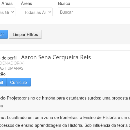
 Áreas
Áreas
Busca
rar
Limpar Filtros
Aaron Sena Cerqueira Reis
DENADOR(A)
IAS HUMANAS
ção
il
Currículo
 do Projeto:
ensino de história para estudantes surdos: uma proposta i
ca
mo:
Localizado em uma zona de fronteiras, o Ensino de História é um
ocessos de ensino-aprendizagem da História. Sob influência da teoria d