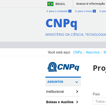
Acesso à informação
BRASIL
Ir para o conteúdo
1
Ir para o menu
2
Ir pa
CNPq
MINISTÉRIO DA CIÊNCIA, TECNOLOGI
Você está aqui:
CNPq
Assuntos
B
Pro
ASSUNTOS
Institucional
País
Bolsas e Auxílios