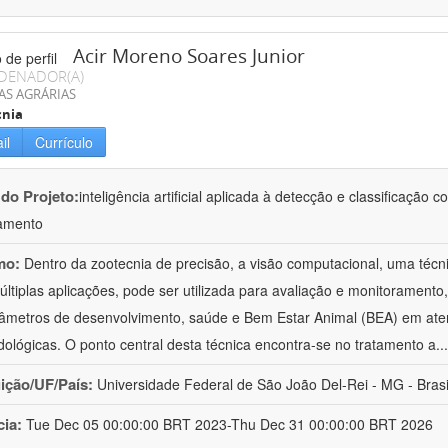
Acir Moreno Soares Junior
DENADOR(A)
AS AGRÁRIAS
cnia
il
Currículo
 do Projeto:
inteligência artificial aplicada à detecção e classificaçã
amento
mo:
Dentro da zootecnia de precisão, a visão computacional, uma técni
ltiplas aplicações, pode ser utilizada para avaliação e monitoramento, 
âmetros de desenvolvimento, saúde e Bem Estar Animal (BEA) em ate
ológicas. O ponto central desta técnica encontra-se no tratamento a
..
uição/UF/País:
Universidade Federal de São João Del-Rei - MG - Brasi
cia:
Tue Dec 05 00:00:00 BRT 2023-Thu Dec 31 00:00:00 BRT 2026