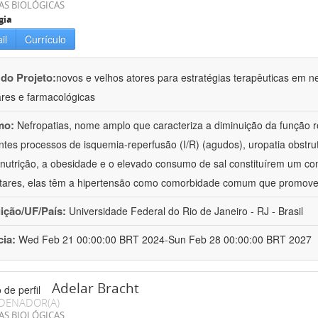
AS BIOLÓGICAS
gia
il
Currículo
 do Projeto:
novos e velhos atores para estratégias terapêuticas em nef
ares e farmacológicas
mo:
Nefropatias, nome amplo que caracteriza a diminuição da função r
ntes processos de isquemia-reperfusão (I/R) (agudos), uropatia obstrut
nutrição, a obesidade e o elevado consumo de sal constituírem um con
tares, elas têm a hipertensão como comorbidade comum que promov
uição/UF/País:
Universidade Federal do Rio de Janeiro - RJ - Brasil
cia:
Wed Feb 21 00:00:00 BRT 2024-Sun Feb 28 00:00:00 BRT 2027
Adelar Bracht
DENADOR(A)
AS BIOLÓGICAS