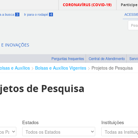
CORONAVÍRUS (COVID-19)
Participe
ra a busca
3
Ir para o rodapé
4
ACESSI
A E INOVAÇÕES
Perguntas frequentes
Central de Atendimento
Serv
olsas e Auxílios
Bolsas e Auxílios Vigentes
Projetos de Pesquisa
jetos de Pesquisa
Estados
Instituições