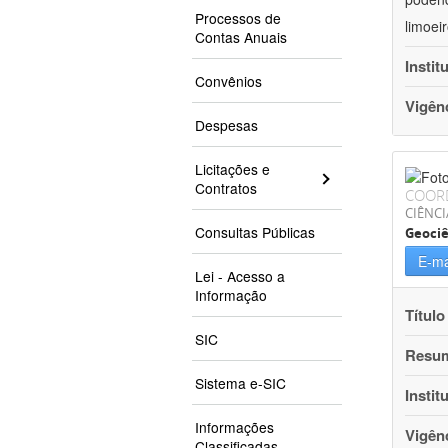
Processos de
limoei
Contas Anuais
Instit
Convênios
Vigên
Despesas
Licitações e
Contratos
COOR
CIÊNCI
Consultas Públicas
Geociê
E-ma
Lei - Acesso a
Informação
Título
SIC
Resu
Sistema e-SIC
Instit
Informações
Vigên
Classificadas