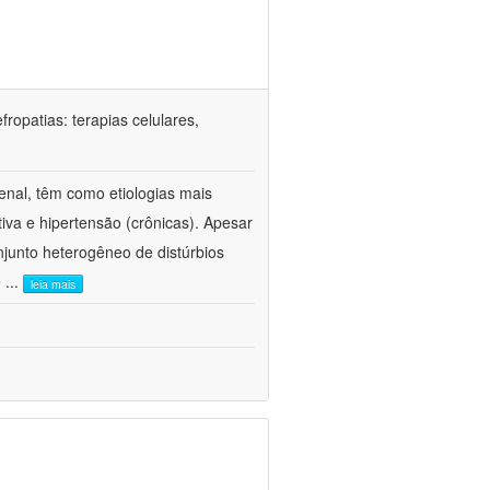
ropatias: terapias celulares,
enal, têm como etiologias mais
iva e hipertensão (crônicas). Apesar
junto heterogêneo de distúrbios
e
...
leia mais