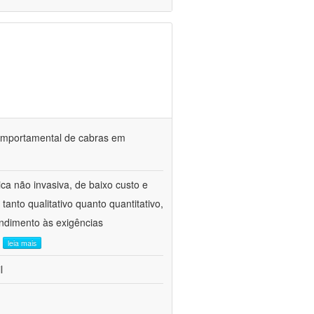
o comportamental de cabras em
ca não invasiva, de baixo custo e
tanto qualitativo quanto quantitativo,
ndimento às exigências
.
leia mais
l