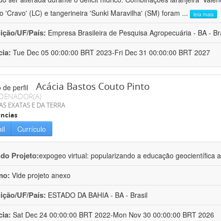
ro 'Cravo' (LC) e tangerineira 'Sunki Maravilha' (SM) foram
...
leia mais
uição/UF/País:
Empresa Brasileira de Pesquisa Agropecuária - BA - Bra
cia:
Tue Dec 05 00:00:00 BRT 2023-Fri Dec 31 00:00:00 BRT 2027
Acácia Bastos Couto Pinto
DENADOR(A)
AS EXATAS E DA TERRA
ncias
il
Currículo
 do Projeto:
expogeo virtual: popularizando a educação geocientífica a
mo:
Vide projeto anexo
uição/UF/País:
ESTADO DA BAHIA - BA - Brasil
cia:
Sat Dec 24 00:00:00 BRT 2022-Mon Nov 30 00:00:00 BRT 2026