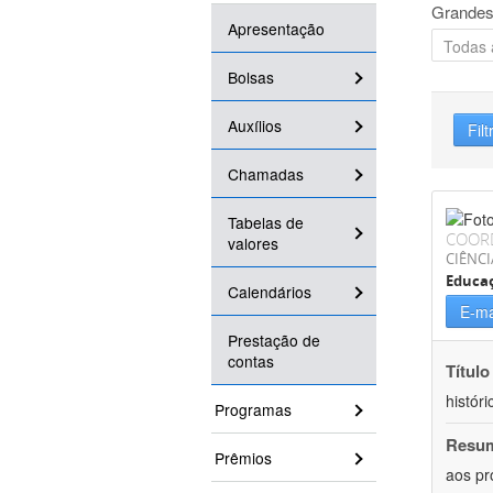
Grandes
Apresentação
Bolsas
Auxílios
Filt
Chamadas
Tabelas de
COOR
valores
CIÊNC
Educa
Calendários
E-ma
Prestação de
contas
Título
históri
Programas
Resu
Prêmios
aos pr