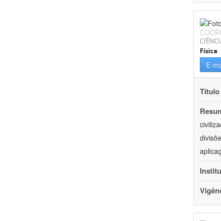
COOR
CIÊNCI
Física
E-ma
Título
Resu
civili
divisõ
aplica
Instit
Vigên