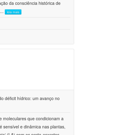
ão da consciência histórica de
...
leia mais
o déficit hídrico: um avanço no
s e moleculares que condicionam a
é sensível e dinâmica nas plantas,
cia' (LA) com os porta-enxertos