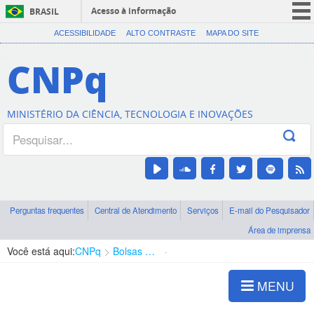
Acesso à informação
BRASIL
CORONAVÍRUS (COVID-19)
ACESSIBILIDADE
ALTO CONTRASTE
MAPA DO SITE
Participe
CNPq
Serviços
Legislação
MINISTÉRIO DA CIÊNCIA, TECNOLOGIA E INOVAÇÕES
Canais
Perguntas frequentes
Central de Atendimento
Serviços
E-mail do Pesquisador
Área de imprensa
Você está aqui:
CNPq
Bolsas e Auxílios Vigentes
Projetos de Pesquisa
MENU