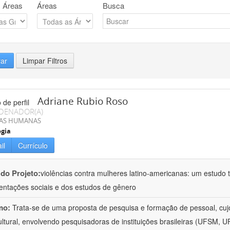
 Áreas
Áreas
Busca
rar
Limpar Filtros
Adriane Rubio Roso
DENADOR(A)
IAS HUMANAS
ogia
il
Currículo
 do Projeto:
violências contra mulheres latino-americanas: um estudo tr
entações sociais e dos estudos de gênero
mo:
Trata-se de uma proposta de pesquisa e formação de pessoal, cujo c
ultural, envolvendo pesquisadoras de instituições brasileiras (UFSM