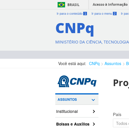
Acesso à informação
BRASIL
Ir para o conteúdo
1
Ir para o menu
2
Ir pa
CNPq
MINISTÉRIO DA CIÊNCIA, TECNOLOGI
Você está aqui:
CNPq
Assuntos
B
Pro
ASSUNTOS
Institucional
País
Bolsas e Auxílios