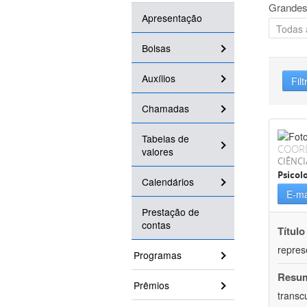
Grandes
Apresentação
Bolsas
Auxílios
Filt
Chamadas
Tabelas de
COOR
valores
CIÊNC
Psicol
Calendários
E-ma
Prestação de
contas
Título
repres
Programas
Resu
Prêmios
transc