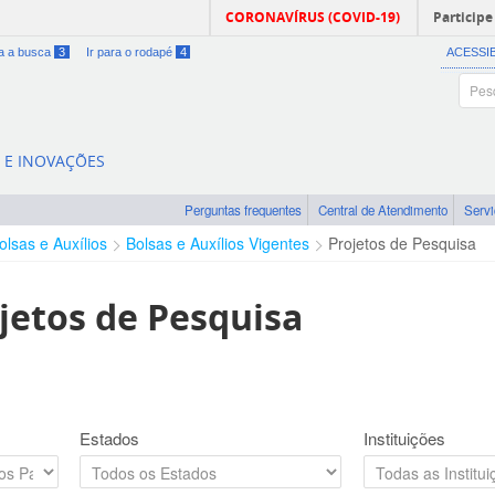
CORONAVÍRUS (COVID-19)
Participe
ra a busca
3
Ir para o rodapé
4
ACESSI
A E INOVAÇÕES
Perguntas frequentes
Central de Atendimento
Serv
olsas e Auxílios
Bolsas e Auxílios Vigentes
Projetos de Pesquisa
jetos de Pesquisa
Estados
Instituições