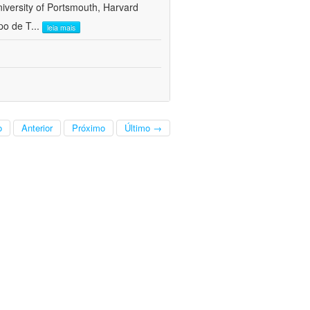
versity of Portsmouth, Harvard
po de T
...
leia mais
o
Anterior
Próximo
Último →