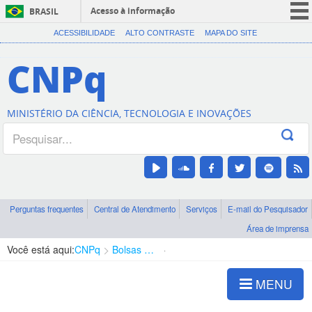
Acesso à informação
BRASIL
CORONAVÍRUS (COVID-19)
ACESSIBILIDADE
ALTO CONTRASTE
MAPA DO SITE
Participe
CNPq
Serviços
Legislação
MINISTÉRIO DA CIÊNCIA, TECNOLOGIA E INOVAÇÕES
Canais
Perguntas frequentes
Central de Atendimento
Serviços
E-mail do Pesquisador
Área de imprensa
Você está aqui:
CNPq
Bolsas e Auxílios Vigentes
Projetos de Pesquisa
MENU