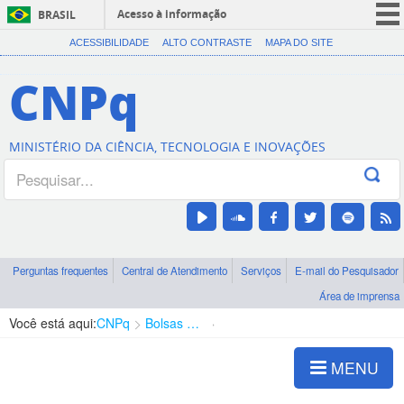
Acesso à informação
BRASIL
CORONAVÍRUS (COVID-19)
ACESSIBILIDADE
ALTO CONTRASTE
MAPA DO SITE
Participe
CNPq
Serviços
Legislação
MINISTÉRIO DA CIÊNCIA, TECNOLOGIA E INOVAÇÕES
Canais
Perguntas frequentes
Central de Atendimento
Serviços
E-mail do Pesquisador
Área de imprensa
Você está aqui:
CNPq
Bolsas e Auxílios Vigentes
Projetos de Pesquisa
MENU